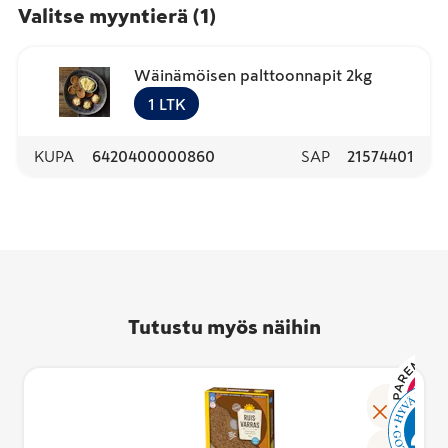
Valitse myyntierä
(
1
)
Wäinämöisen palttoonnapit 2kg
1
LTK
KUPA
6420400000860
SAP
21574401
Tutustu myös näihin