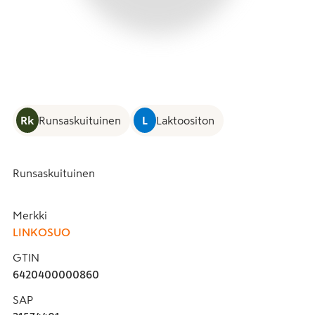
Rk
Runsaskuituinen
L
Laktoositon
Runsaskuituinen
Merkki
LINKOSUO
GTIN
6420400000860
SAP