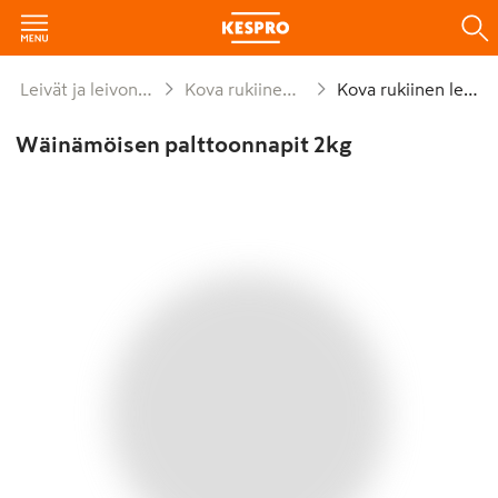
Leivät ja leivonnaiset
Kova rukiinen leipä
Kova rukiinen leipä
Wäinämöisen palttoonnapit 2kg