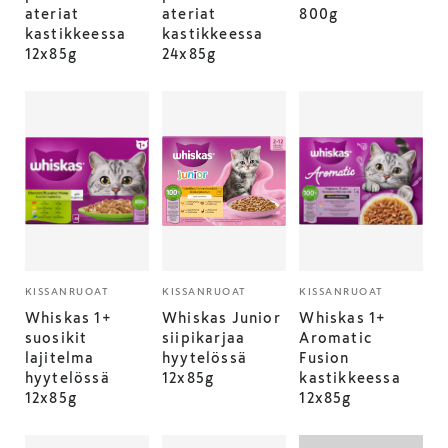
ateriat
ateriat
800g
kastikkeessa
kastikkeessa
12x85g
24x85g
KISSANRUOAT
KISSANRUOAT
KISSANRUOAT
Whiskas 1+
Whiskas Junior
Whiskas 1+
suosikit
siipikarjaa
Aromatic
lajitelma
hyytelössä
Fusion
hyytelössä
12x85g
kastikkeessa
12x85g
12x85g