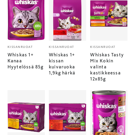
KISSANRUOAT
KISSANRUOAT
KISSANRUOAT
Whiskas 1+
Whiskas 1+
Whiskas Tasty
Kanaa
kissan
Mix Kokin
Hyytelössä 85g
kuivaruoka
valinta
1,9kg härkä
kastikkeessa
12x85g