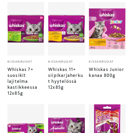
KISSANRUOAT
KISSANRUOAT
KISSANRUOAT
Whiskas 7+
Whiskas 11+
Whiskas Junior
suosikit
siipikarjaherku
kanaa 800g
lajitelma
t hyytelössä
kastikkeessa
12x85g
12x85g