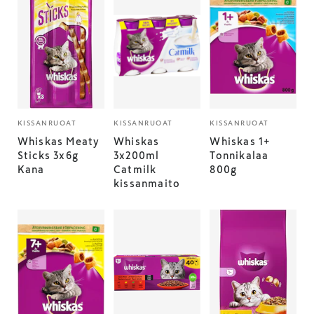
KISSANRUOAT
KISSANRUOAT
KISSANRUOAT
Whiskas Meaty
Whiskas
Whiskas 1+
Sticks 3x6g
3x200ml
Tonnikalaa
Kana
Catmilk
800g
kissanmaito