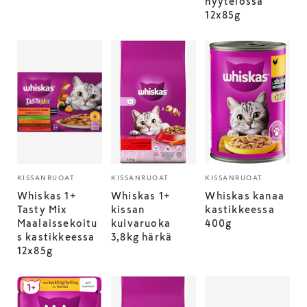
hyytelössä
12x85g
KISSANRUOAT
KISSANRUOAT
KISSANRUOAT
Whiskas 1+
Whiskas 1+
Whiskas kanaa
Tasty Mix
kissan
kastikkeessa
Maalaissekoitu
kuivaruoka
400g
s kastikkeessa
3,8kg härkä
12x85g