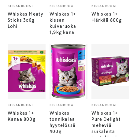
KISSANRUOAT
KISSANRUOAT
KISSANRUOAT
Whiskas Meaty
Whiskas 1+
Whiskas 1+
Sticks 3x6g
kissan
Härkää 800g
Lohi
kuivaruoka
1,9kg kana
KISSANRUOAT
KISSANRUOAT
KISSANRUOAT
Whiskas 1+
Whiskas
Whiskas 1+
Kanaa 800g
tonnikalaa
Pure Delight
hyytelössä
meheviä
400g
suikaleita