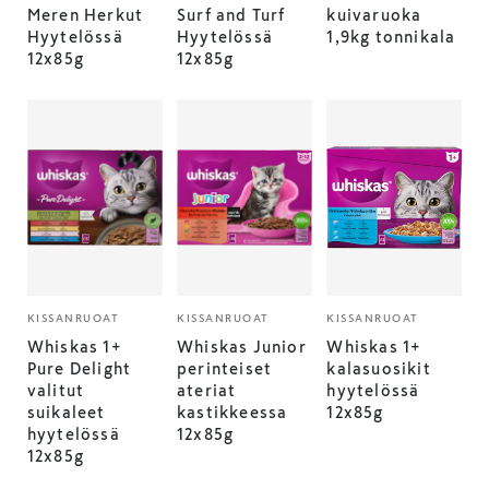
Meren Herkut
Surf and Turf
kuivaruoka
Hyytelössä
Hyytelössä
1,9kg tonnikala
12x85g
12x85g
KISSANRUOAT
KISSANRUOAT
KISSANRUOAT
Whiskas 1+
Whiskas Junior
Whiskas 1+
Pure Delight
perinteiset
kalasuosikit
valitut
ateriat
hyytelössä
suikaleet
kastikkeessa
12x85g
hyytelössä
12x85g
12x85g