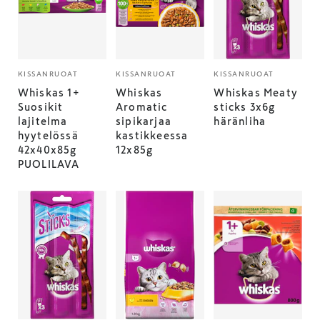
KISSANRUOAT
KISSANRUOAT
KISSANRUOAT
Whiskas 1+
Whiskas
Whiskas Meaty
Suosikit
Aromatic
sticks 3x6g
lajitelma
sipikarjaa
häränliha
hyytelössä
kastikkeessa
42x40x85g
12x85g
PUOLILAVA