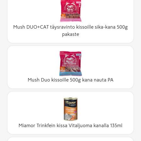
Mush DUO+CAT täysravinto kissoille sika-kana 500g
pakaste
Mush Duo kissoille 500g kana nauta PA
Miamor Trinkfein kissa Vitaljuoma kanalla 135ml