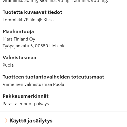
vitamiinia: 30 mg, Biotiinia: 40 ug, Tauriinia: 900 mg.
Tuotetta kuvaavat tiedot
Lemmikki-/Eläinlaji
:
Kissa
Maahantuoja
Mars Finland Oy
Työpajankatu 5, 00580 Helsinki
Valmistusmaa
Puola
Tuotteen tuotantovaiheiden toteutusmaat
Viimeinen valmistusmaa
Puola
Pakkausmerkinnät
Parasta ennen -päiväys
Käyttö ja säilytys