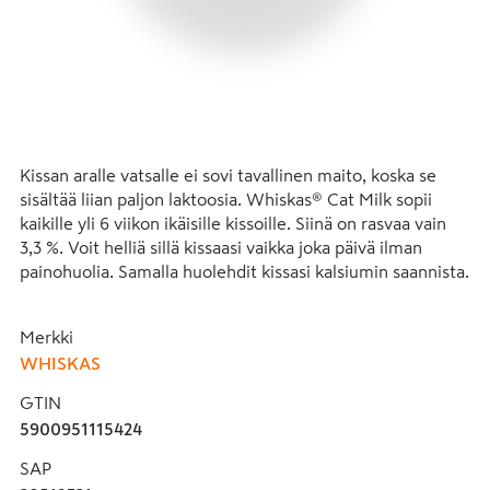
Kissan aralle vatsalle ei sovi tavallinen maito, koska se 
sisältää liian paljon laktoosia. Whiskas® Cat Milk sopii 
kaikille yli 6 viikon ikäisille kissoille. Siinä on rasvaa vain 
3,3 %. Voit helliä sillä kissaasi vaikka joka päivä ilman 
painohuolia. Samalla huolehdit kissasi kalsiumin saannista. 
Säilyy avaamattomana huoneenlämmössä - ota vaikka 
matkalle mukaan. Maitoa on saatavilla myös 3 purkin 
Merkki
paketissa. Säilytä avattu purkki jääkaapissa ja käytä 4 
WHISKAS
päivän sisällä avaamisesta. Soijaton.
GTIN
5900951115424
SAP