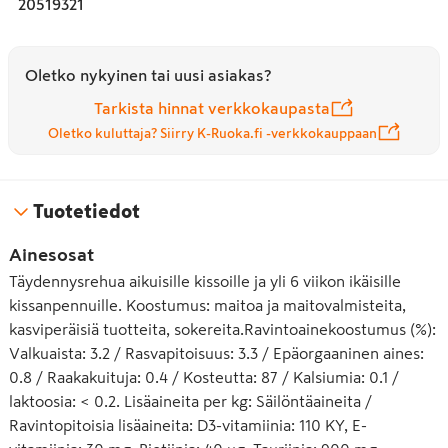
20519321
Oletko nykyinen tai uusi asiakas?
Tarkista hinnat verkkokaupasta
Oletko kuluttaja? Siirry K-Ruoka.fi -verkkokauppaan
Tuotetiedot
Ainesosat
Täydennysrehua aikuisille kissoille ja yli 6 viikon ikäisille
kissanpennuille. Koostumus: maitoa ja maitovalmisteita,
kasviperäisiä tuotteita, sokereita.Ravintoainekoostumus (%):
Valkuaista: 3.2 / Rasvapitoisuus: 3.3 / Epäorgaaninen aines:
0.8 / Raakakuituja: 0.4 / Kosteutta: 87 / Kalsiumia: 0.1 /
laktoosia: < 0.2. Lisäaineita per kg: Säilöntäaineita /
Ravintopitoisia lisäaineita: D3-vitamiinia: 110 KY, E-