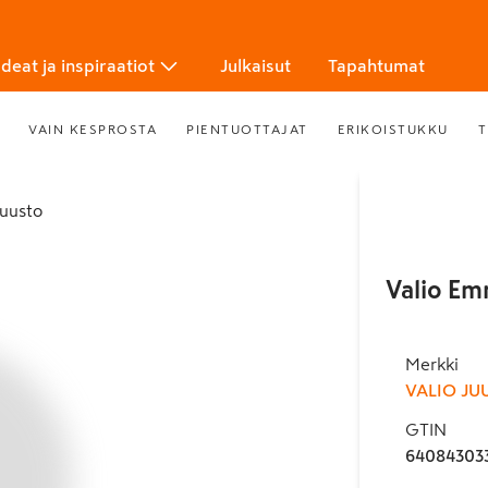
Ideat ja inspiraatiot
Julkaisut
Tapahtumat
VAIN KESPROSTA
PIENTUOTTAJAT
ERIKOISTUKKU
T
ejuusto
Valio Em
Merkki
VALIO JU
GTIN
64084303