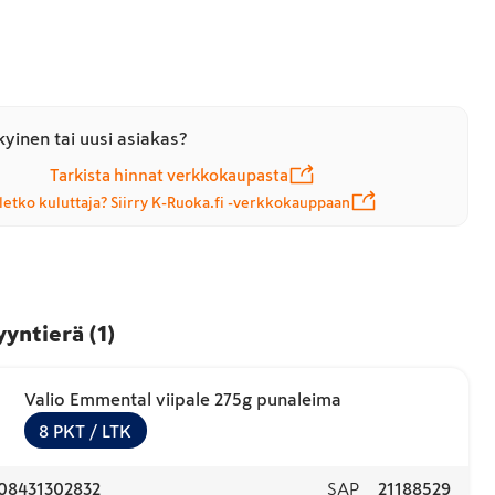
yinen tai uusi asiakas?
Tarkista hinnat verkkokaupasta
letko kuluttaja? Siirry K-Ruoka.fi -verkkokauppaan
yyntierä
(
1
)
Valio Emmental viipale 275g punaleima
8
PKT
/ LTK
08431302832
SAP
21188529