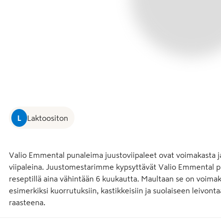
L
Laktoositon
Valio Emmental punaleima juustoviipaleet ovat voimakasta j
viipaleina. Juustomestarimme kypsyttävät Valio Emmental p
reseptillä aina vähintään 6 kuukautta. Maultaan se on voimaka
esimerkiksi kuorrutuksiin, kastikkeisiin ja suolaiseen leivontaa
raasteena.