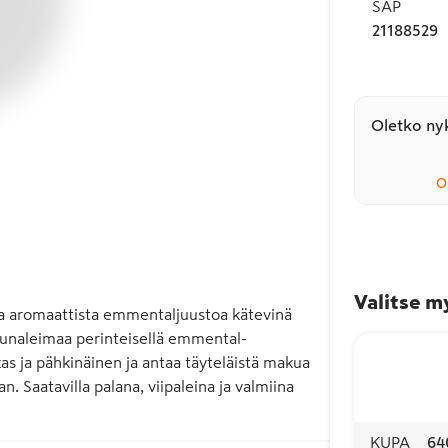
SAP
21188529
Oletko nyk
O
Valitse m
a aromaattista emmentaljuustoa kätevinä 
unaleimaa perinteisellä emmental-
s ja pähkinäinen ja antaa täyteläistä makua 
n. Saatavilla palana, viipaleina ja valmiina 
KUPA
64