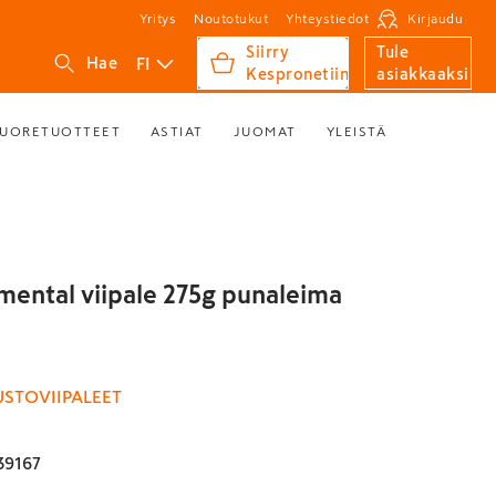
Yritys
Noutotukut
Yhteystiedot
Kirjaudu
Siirry
Tule
FI
Hae
Kespronetiin
asiakkaaksi
UORETUOTTEET
ASTIAT
JUOMAT
YLEISTÄ
mental viipale 275g punaleima
USTOVIIPALEET
39167