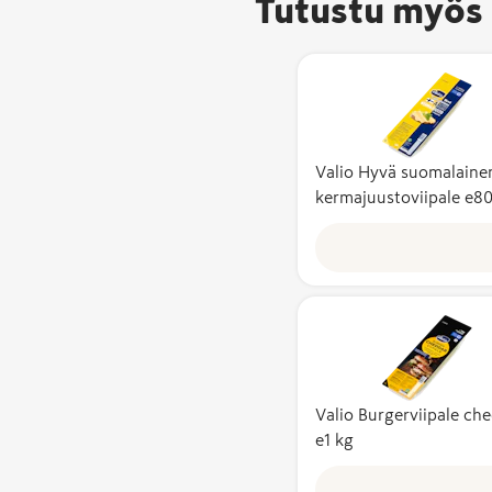
Tutustu myös 
Valio Hyvä suomalaine
kermajuustoviipale e8
Valio Burgerviipale ch
e1 kg