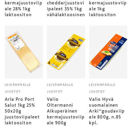
kermajuustoviip
cheddarjuustovi
kermajuustoviip
ale 28% 1kg
ipaleet 35% 1kg
ale 1kg
laktoositon
vähälaktoosinen
laktoositon
LEIVÄNPÄÄLLE
LEIVÄNPÄÄLLE
LEIVÄNPÄÄLLE
JUUSTOT
JUUSTOT
JUUSTOT
Arla Pro Port
Valio
Valio Hyvä
Salut 1kg 25%
Oltermanni
suomalainen
50x20g
Alkuperäinen
Arki™goudaviip
juustoviipaleet
kermajuustoviip
ale 800g, n.85
laktoositon
ale 900g
kpl.