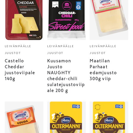
LEIVÄNPÄÄLLE
LEIVÄNPÄÄLLE
LEIVÄNPÄÄLLE
JUUSTOT
JUUSTOT
JUUSTOT
Castello
Kuusamon
Maatilan
Cheddar
Juusto
Parhaat
juustoviipale
NAUGHTY
edamjuusto
140g
cheddar-chili
300g viip
sulatejuustoviip
ale 200 g