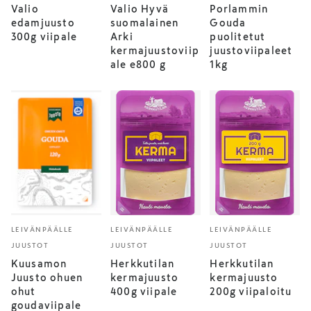
Valio
Valio Hyvä
Porlammin
edamjuusto
suomalainen
Gouda
300g viipale
Arki
puolitetut
kermajuustoviip
juustoviipaleet
ale e800 g
1kg
LEIVÄNPÄÄLLE
LEIVÄNPÄÄLLE
LEIVÄNPÄÄLLE
JUUSTOT
JUUSTOT
JUUSTOT
Kuusamon
Herkkutilan
Herkkutilan
Juusto ohuen
kermajuusto
kermajuusto
ohut
400g viipale
200g viipaloitu
goudaviipale