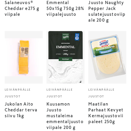
Salaneuvos®
Emmental
Juusto Naughty
Cheddar e275 g
50x15g 750g 28%
Pepper Jack
viipale
viipalejuusto
sulatejuustoviip
ale 200 g
LEIVÄNPÄÄLLE
LEIVÄNPÄÄLLE
LEIVÄNPÄÄLLE
JUUSTOT
JUUSTOT
JUUSTOT
Jukolan Aito
Kuusamon
Maatilan
Cheddar terva
Juusto
Parhaat Kevyet
siivu 1kg
mustaleima
Kermajuustovii
emmentaljuusto
paleet 250g
viipale 200 g