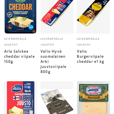
LEIVÄNPÄÄLLE
LEIVÄNPÄÄLLE
LEIVÄNPÄÄLLE
JUUSTOT
JUUSTOT
JUUSTOT
Arla Salskea
Valio Hyvä
Valio
cheddar viipale
suomalainen
Burgerviipale
150g
Arki
cheddar e1 kg
juustoviipale
800g