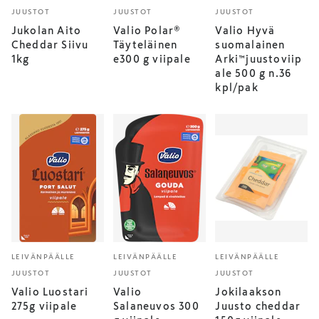
JUUSTOT
JUUSTOT
JUUSTOT
Jukolan Aito
Valio Polar®
Valio Hyvä
Cheddar Siivu
Täyteläinen
suomalainen
1kg
e300 g viipale
Arki™juustoviip
ale 500 g n.36
kpl/pak
LEIVÄNPÄÄLLE
LEIVÄNPÄÄLLE
LEIVÄNPÄÄLLE
JUUSTOT
JUUSTOT
JUUSTOT
Valio Luostari
Valio
Jokilaakson
275g viipale
Salaneuvos 300
Juusto cheddar