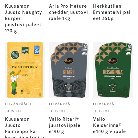
Kuusamon
Arla Pro Mature
Herkkutilan
Juusto Naughty
cheddarjuustovi
Emmentalviipal
Burger
ipale 1kg
eet 350g
juustoviipaleet
120 g
LEIVÄNPÄÄLLE
LEIVÄNPÄÄLLE
LEIVÄNPÄÄLLE
JUUSTOT
JUUSTOT
JUUSTOT
Kuusamon
Valio Ritari®
Valio
Juusto
juustoviipale
Keisarinna®
Paimenpoika
e140 g
e140 g viipale
kermajuustoviip