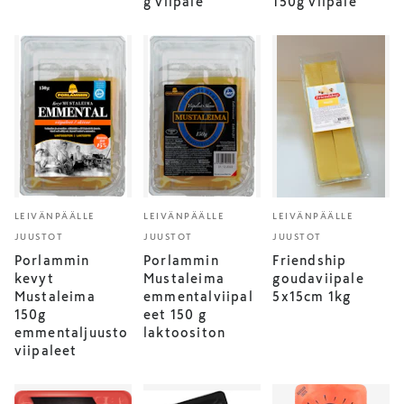
g viipale
150g viipale
LEIVÄNPÄÄLLE
LEIVÄNPÄÄLLE
LEIVÄNPÄÄLLE
JUUSTOT
JUUSTOT
JUUSTOT
Porlammin
Porlammin
Friendship
kevyt
Mustaleima
goudaviipale
Mustaleima
emmentalviipal
5x15cm 1kg
150g
eet 150 g
emmentaljuusto
laktoositon
viipaleet