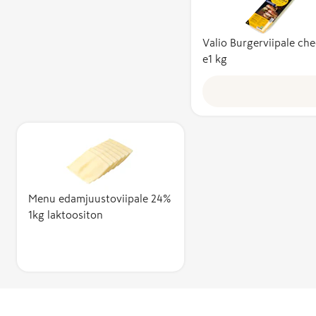
Valio Burgerviipale ch
e1 kg
Menu edamjuustoviipale 24%
1kg laktoositon