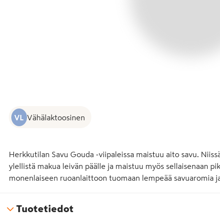
VL
Vähälaktoosinen
Herkkutilan Savu Gouda -viipaleissa maistuu aito savu. Niis
ylellistä makua leivän päälle ja maistuu myös sellaisenaan pik
monenlaiseen ruoanlaittoon tuomaan lempeää savuaromia ja
Tuotetiedot