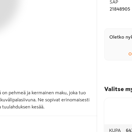
SAP
21848905
Oletko nyk
O
Valitse m
sä on pehmeä ja kermainen maku, joka tuo 
kuvälipalasiivuna. Ne sopivat erinomaisesti 
 tuulahduksen kesää.
KUPA
64