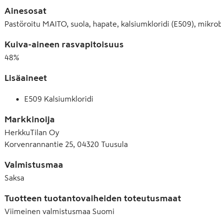
Ainesosat
Pastöroitu MAITO, suola, hapate, kalsiumkloridi (E509), mikro
Kuiva-aineen rasvapitoisuus
48
%
Lisäaineet
E509 Kalsiumkloridi
Markkinoija
HerkkuTilan Oy
Korvenrannantie 25, 04320 Tuusula
Valmistusmaa
Saksa
Tuotteen tuotantovaiheiden toteutusmaat
Viimeinen valmistusmaa
Suomi