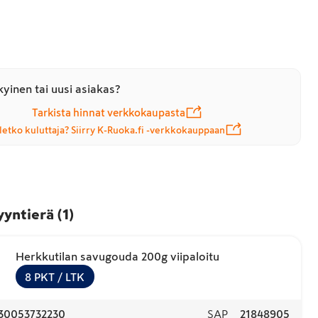
yinen tai uusi asiakas?
Tarkista hinnat verkkokaupasta
letko kuluttaja? Siirry K-Ruoka.fi -verkkokauppaan
yyntierä
(
1
)
Herkkutilan savugouda 200g viipaloitu
8
PKT
/ LTK
30053732230
SAP
21848905