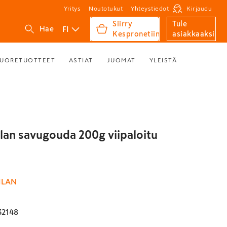
Yritys
Noutotukut
Yhteystiedot
Kirjaudu
Siirry
Tule
FI
Hae
Kespronetiin
asiakkaaksi
UORETUOTTEET
ASTIAT
JUOMAT
YLEISTÄ
lan savugouda 200g viipaloitu
ILAN
32148