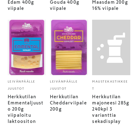
Edam 400g
Gouda 400g
Maasdam 200g
viipale
viipale
16% viipale
LEIVÄNPÄÄLLE
LEIVÄNPÄÄLLE
MAUSTEKASTIKKEE
JUUSTOT
JUUSTOT
T
Herkkutilan
Herkkutilan
Herkkutilan
Emmentaljuust
Cheddarviipale
majoneesi 285g
o 200g
200g
240kpl 3
viipaloitu
varianttia
laktoositon
sekadisplay