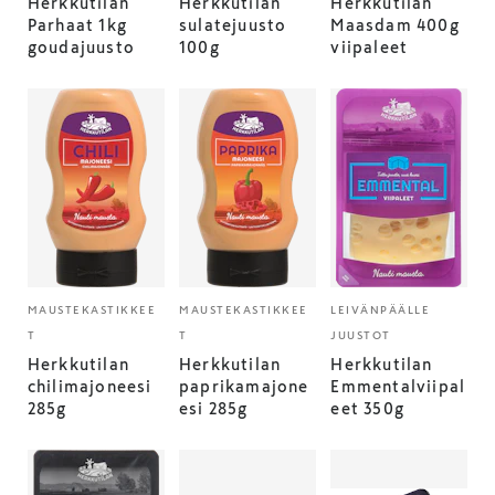
Herkkutilan
Herkkutilan
Herkkutilan
Parhaat 1kg
sulatejuusto
Maasdam 400g
goudajuusto
100g
viipaleet
MAUSTEKASTIKKEE
MAUSTEKASTIKKEE
LEIVÄNPÄÄLLE
T
T
JUUSTOT
Herkkutilan
Herkkutilan
Herkkutilan
chilimajoneesi
paprikamajone
Emmentalviipal
285g
esi 285g
eet 350g