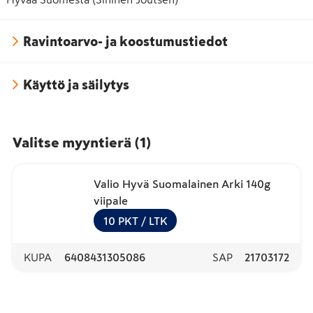
Ravintoarvo- ja koostumustiedot
Käyttö ja säilytys
Valitse myyntierä
(
1
)
Valio Hyvä Suomalainen Arki 140g
viipale
10
PKT
/ LTK
KUPA
6408431305086
SAP
21703172