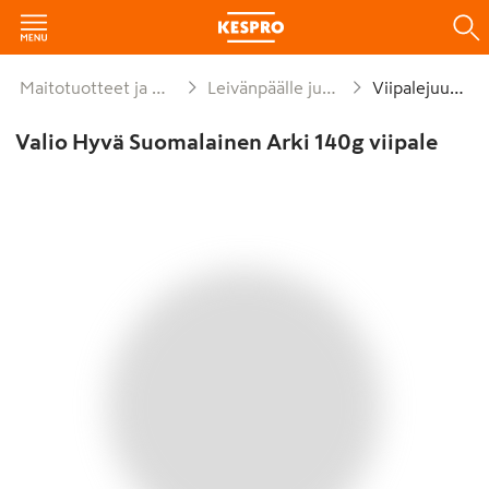
Maitotuotteet ja munat
Leivänpäälle juustot
Viipalejuusto
Valio Hyvä Suomalainen Arki 140g viipale