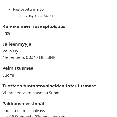
Pastöroitu maito
Lypsymaa: Suomi
Kuiva-aineen rasvapitoisuus
44
%
Jälleenmyyjä
Valio Oy
Meijeritie 6, 00370 HELSINKI
Valmistusmaa
Suomi
Tuotteen tuotantovaiheiden toteutusmaat
Viimeinen valmistusmaa
Suomi
Pakkausmerkinnät
Parasta ennen -päiväys
Hyvää Suomesta (Sininen Joutsen)