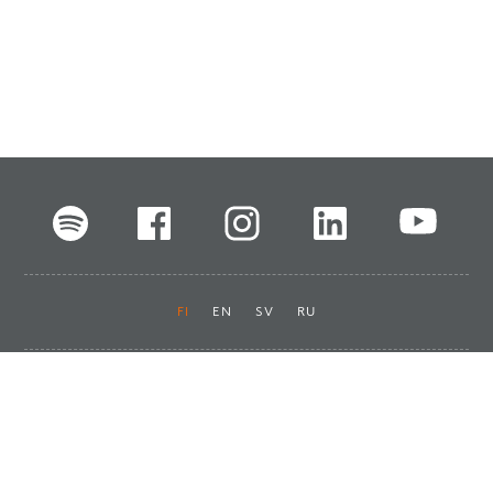
FI
EN
SV
RU
Pikalinkit
Oiva-raportit
Laskut ja maksut
Ota yhteyttä
Anna palautetta