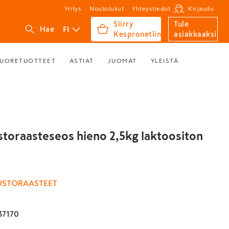
Yritys
Noutotukut
Yhteystiedot
Kirjaudu
Siirry
Tule
FI
Hae
Kespronetiin
asiakkaaksi
UORETUOTTEET
ASTIAT
JUOMAT
YLEISTÄ
ustoraasteseos hieno 2,5kg laktoositon
USTORAASTEET
37170