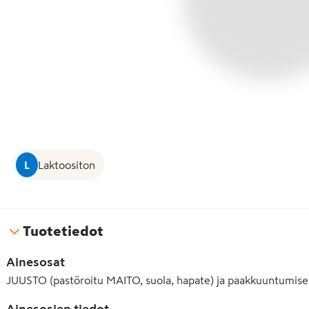
L
Laktoositon
Tuotetiedot
Ainesosat
JUUSTO (pastöroitu MAITO, suola, hapate) ja paakkuuntumise
Ainesosien tiedot