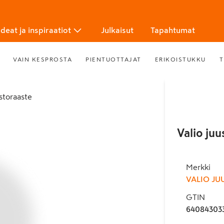
Ideat ja inspiraatiot
Julkaisut
Tapahtumat
VAIN KESPROSTA
PIENTUOTTAJAT
ERIKOISTUKKU
T
ustoraaste
Valio ju
Merkki
VALIO JU
GTIN
64084303