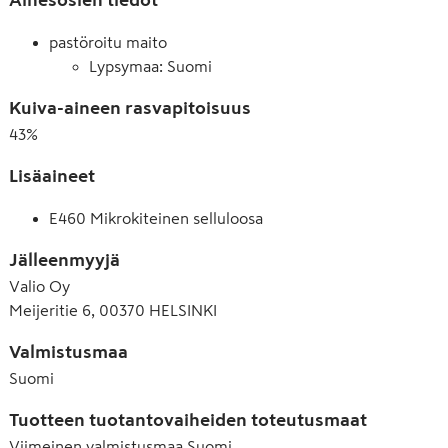
pastöroitu maito
Lypsymaa: Suomi
Kuiva-aineen rasvapitoisuus
43
%
Lisäaineet
E460 Mikrokiteinen selluloosa
Jälleenmyyjä
Valio Oy
Meijeritie 6, 00370 HELSINKI
Valmistusmaa
Suomi
Tuotteen tuotantovaiheiden toteutusmaat
Viimeinen valmistusmaa
Suomi