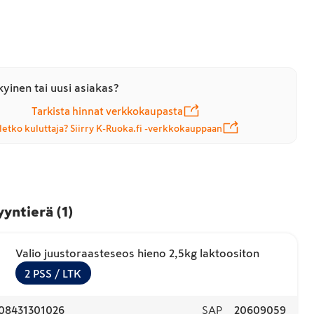
yinen tai uusi asiakas?
Tarkista hinnat verkkokaupasta
letko kuluttaja? Siirry K-Ruoka.fi -verkkokauppaan
yyntierä
(
1
)
Valio juustoraasteseos hieno 2,5kg laktoositon
2
PSS
/ LTK
08431301026
SAP
20609059