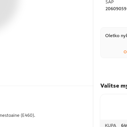
SAP
20609059
Oletko nyk
O
Valitse m
nestoaine (E460).
KUPA
64