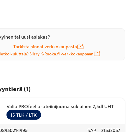
yinen tai uusi asiakas?
Tarkista hinnat verkkokaupasta
letko kuluttaja? Siirry K-Ruoka.fi -verkkokauppaan
yyntierä
(
1
)
Valio PROfeel proteiinijuoma suklainen 2,5dl UHT
15
TLK
/ LTK
08430214495
SAP
21332037