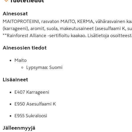
Tuotetiedot
Ainesosat
MAITOPROTEIINI, rasvaton MAITO, KERMA, vähärasvainen kaakao
(karrageeni), aromit, suola, makeutusaineet (asesulfaami K, suk
**Rainforest Alliance -sertifioitu kaakao. Lisätietoja osoitteest
Ainesosien tiedot
Maito
Lypsymaa: Suomi
Lisäaineet
E407 Karrageeni
E950 Asesulfaami K
E955 Sukraloosi
Jälleenmyyjä