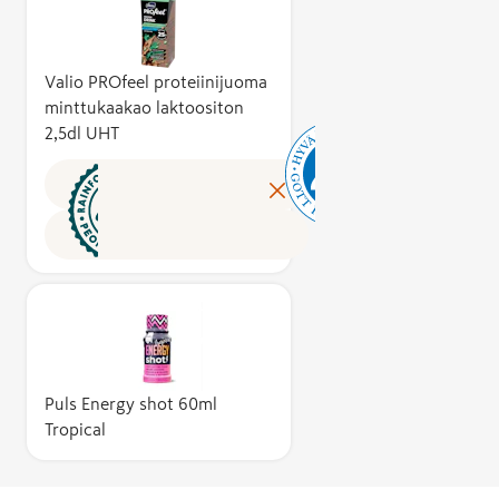
ainesosan
kannattavuuden
tuotteet sek
osalta. Sertifioinnin
liha, kala, ma
vaatimuksiin
ja munat –
Valio PROfeel proteiinijuoma
sisältyy muun
sellaisenaan j
minttukaakao laktoositon
muassa biologisen
2,5dl UHT
osana muita
monimuotoisuuden
elintarvikkeit
ja ekosysteemien
ovat aina 100
suojelu,
suomalaisia.
työntekijöiden
Useamman
oikeudenmukaiset
ainesosan
ja turvalliset
tuotteissa
työolosuhteet sekä
raaka-aineist
kestävien
vähintään 75
viljelymenetelmien
on kotimaisia
ja luonnonvarojen
Lisäksi
Puls Energy shot 60ml
vastuullinen
lopputuote
Tropical
hallinta. Rainforest
valmistetaan 
Alliance -merkki on
pakataan
voittoa