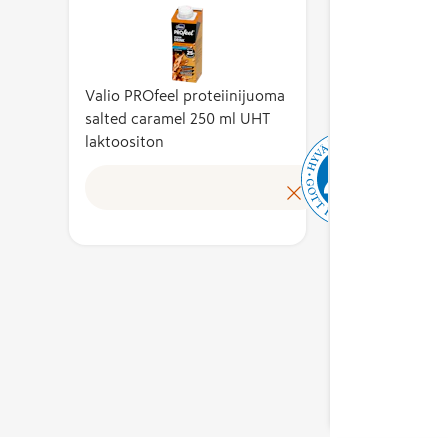
tuotteissa
aineso
ä
raaka-aineista
tuotte
ito
vähintään 75 %
liha, k
on kotimaisia.
ja mun
a
Valio PROfeel proteiinijuoma
Lisäksi
sellais
salted caramel 250 ml UHT
lopputuote
laktoositon
osana 
a –
valmistetaan ja
Lue lisää
elintar
 %
pakataan
ovat a
Suomessa.
suomala
Hyvää
Useam
Suomesta -
aineso
merkin
tuottei
a
myöntää
raaka-a
 %
Ruokatieto
vähint
.
Yhdistys ry.
on koti
Lisäksi
lopput
ja
valmist