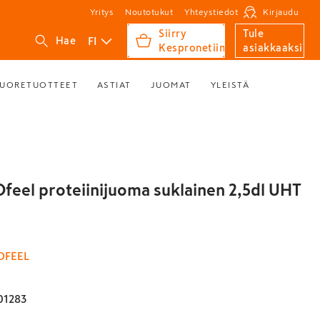
Yritys
Noutotukut
Yhteystiedot
Kirjaudu
Siirry
Tule
FI
Hae
Kespronetiin
asiakkaaksi
UORETUOTTEET
ASTIAT
JUOMAT
YLEISTÄ
Ofeel proteiinijuoma suklainen 2,5dl UHT
OFEEL
01283