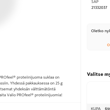
SAP
21332037
Oletko nyk
O
Valitse m
o PROfeel® proteiinijuoma suklaa on 
ssiin. Yhdessä pakkauksessa on 25 g 
rvitsemat yhdeksän välttämätöntä 
ta Valio PROfeel® proteiinijuomia!
KUPA
64