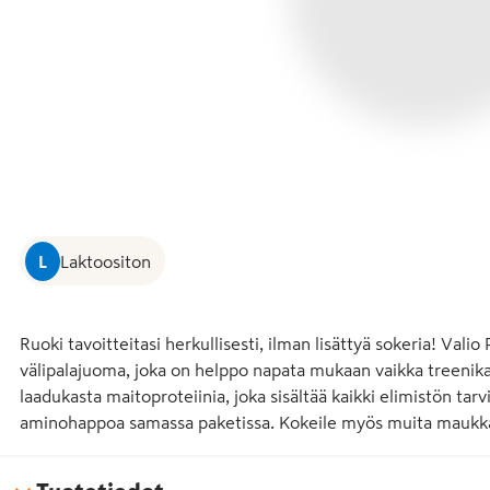
L
Laktoositon
Ruoki tavoitteitasi herkullisesti, ilman lisättyä sokeria! Vali
välipalajuoma, joka on helppo napata mukaan vaikka treenika
laadukasta maitoproteiinia, joka sisältää kaikki elimistön ta
aminohappoa samassa paketissa. Kokeile myös muita maukkai