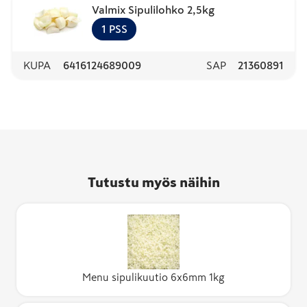
Valmix Sipulilohko 2,5kg
1
PSS
KUPA
6416124689009
SAP
21360891
Tutustu myös näihin
Menu sipulikuutio 6x6mm 1kg