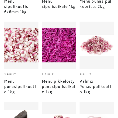
Menu
Menu
Menu punasipuli
sipulikuutio
sipulisuikale 1kg
kuorittu 2kg
6x6mm 1kg
SIPULIT
SIPULIT
SIPULIT
Menu
Menu pikkelöity
Valmix
punasipulikuuti
punasipulisuikal
Punasipulikuuti
o 1kg
e 1kg
o 1kg