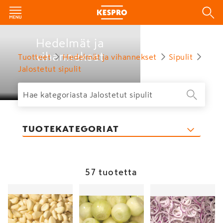
Hedelmät ja
vihannekset
Tuotteet
Hedelmät ja vihannekset
Sipulit
Jalostetut sipulit
TUOTEKATEGORIAT
57 tuotetta