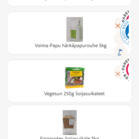
Voima-Papu härkäpapurouhe 5kg
Vegesun 250g Soijasuikaleet
Finnprotex Soijasuikale 3kg