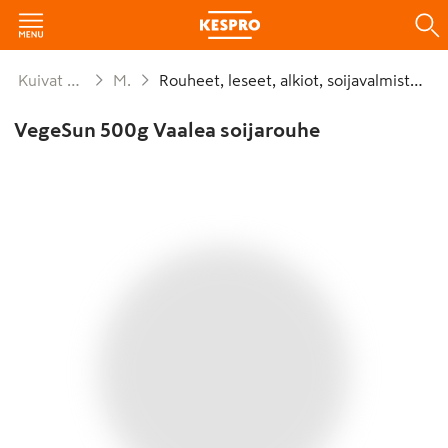
Kuivat elintarvikkeet ja säilykkeet
Muu viljatuote
Rouheet, leseet, alkiot, soijavalmisteet, viljajyvät
VegeSun 500g Vaalea soijarouhe