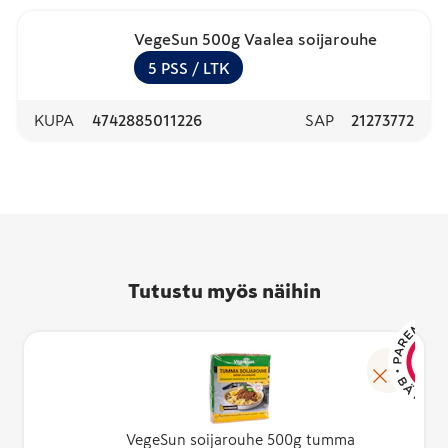
VegeSun 500g Vaalea soijarouhe
5
PSS
/ LTK
KUPA
4742885011226
SAP
21273772
Tutustu myös näihin
VegeSun soijarouhe 500g tumma