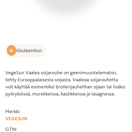
G
Gluteeniton
VegeSun Vaalea soijarouhe on geenimuuntelematon, 
tehty Eurooppalaisesta soijasta. Vaaleaa soijarouhetta 
voit käyttää esimerkiksi broilerijauhelihan sijaan tai lisäksi 
pyöryköissä, murekkeissa, kastikkeissa ja lasagnessa.
Merkki
VEGESUN
GTIN