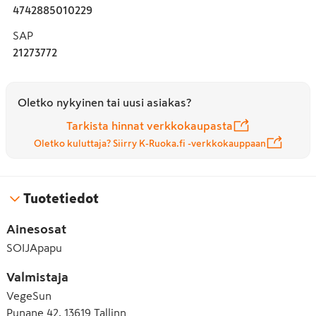
4742885010229
SAP
21273772
Oletko nykyinen tai uusi asiakas?
Tarkista hinnat verkkokaupasta
Oletko kuluttaja? Siirry K-Ruoka.fi -verkkokauppaan
Tuotetiedot
Ainesosat
SOIJApapu
Valmistaja
VegeSun
Punane 42, 13619 Tallinn