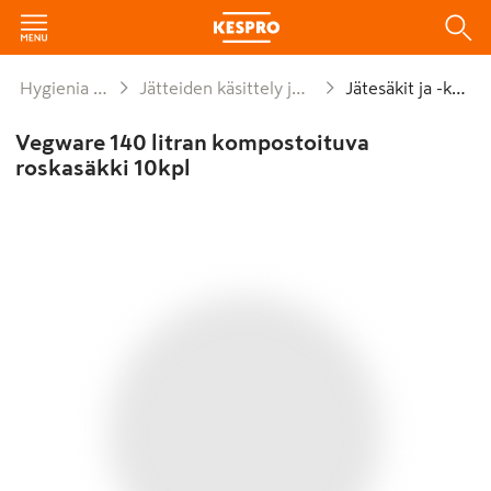
Hygienia ja siivous
Jätteiden käsittely ja kompostointi
Jätesäkit ja -kassit
Vegware 140 litran kompostoituva
roskasäkki 10kpl