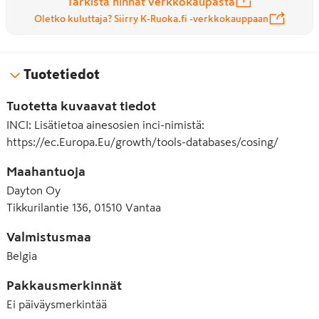
Tarkista hinnat verkkokaupasta
Oletko kuluttaja? Siirry K-Ruoka.fi -verkkokauppaan
Tuotetiedot
Tuotetta kuvaavat tiedot
INCI
:
Lisätietoa ainesosien inci-nimistä:
https://ec.Europa.Eu/growth/tools-databases/cosing/
Maahantuoja
Dayton Oy
Tikkurilantie 136, 01510 Vantaa
Valmistusmaa
Belgia
Pakkausmerkinnät
Ei päiväysmerkintää