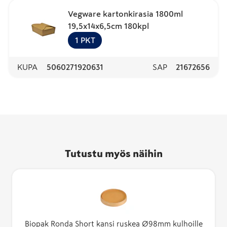
Vegware kartonkirasia 1800ml
19,5x14x6,5cm 180kpl
1
PKT
KUPA
5060271920631
SAP
21672656
Tutustu myös näihin
Biopak Ronda Short kansi ruskea Ø98mm kulhoille