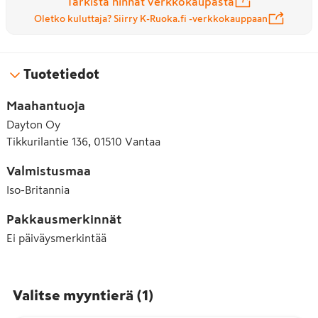
Tarkista hinnat verkkokaupasta
Oletko kuluttaja? Siirry K-Ruoka.fi -verkkokauppaan
Tuotetiedot
Maahantuoja
Dayton Oy
Tikkurilantie 136, 01510 Vantaa
Valmistusmaa
Iso-Britannia
Pakkausmerkinnät
Ei päiväysmerkintää
Valitse myyntierä
(
1
)