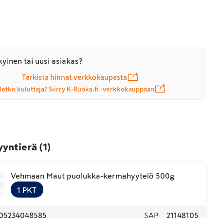
yinen tai uusi asiakas?
Tarkista hinnat verkkokaupasta
letko kuluttaja? Siirry K-Ruoka.fi -verkkokauppaan
yyntierä
(
1
)
Vehmaan Maut puolukka-kermahyytelö 500g
1
PKT
05234048585
SAP
21148105