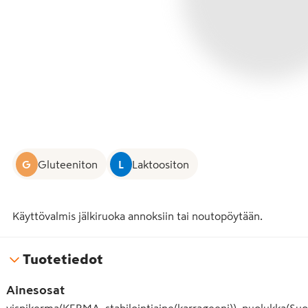
G
Gluteeniton
L
Laktoositon
Käyttövalmis jälkiruoka annoksiin tai noutopöytään.
Tuotetiedot
Ainesosat
vispikerma(KERMA, stabilointiaine(karrageeni)), puolukka(Suo