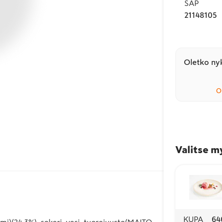
SAP
21148105
Oletko nyk
O
Valitse m
KUPA
64
mi)(24.3%), sokeri, vesi, tuorejuusto(MAITO,