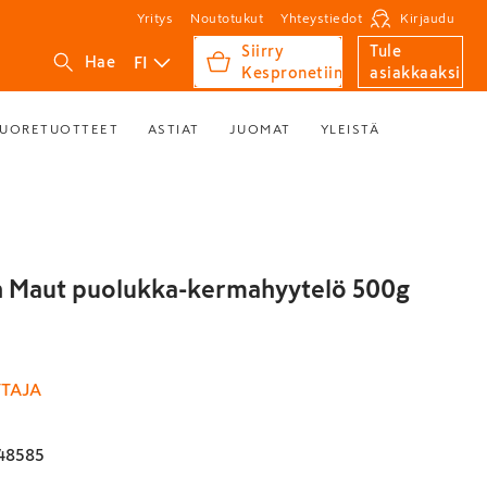
Yritys
Noutotukut
Yhteystiedot
Kirjaudu
Siirry
Tule
FI
Hae
Kespronetiin
asiakkaaksi
UORETUOTTEET
ASTIAT
JUOMAT
YLEISTÄ
 Maut puolukka-kermahyytelö 500g
TAJA
48585