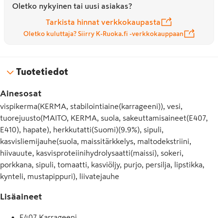
Oletko nykyinen tai uusi asiakas?
Tarkista hinnat verkkokaupasta
Oletko kuluttaja? Siirry K-Ruoka.fi -verkkokauppaan
Tuotetiedot
Ainesosat
vispikerma(KERMA, stabilointiaine(karrageeni)), vesi,
tuorejuusto(MAITO, KERMA, suola, sakeuttamisaineet(E407,
E410), hapate), herkkutatti(Suomi)(9.9%), sipuli,
kasvisliemijauhe(suola, maissitärkkelys, maltodekstriini,
hiivauute, kasvisproteiinihydrolysaatti(maissi), sokeri,
porkkana, sipuli, tomaatti, kasviöljy, purjo, persilja, lipstikka,
kynteli, mustapippuri), liivatejauhe
Lisäaineet
E407 Karrageeni