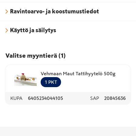
Ravintoarvo- ja koostumustiedot
Käyttö ja säilytys
Valitse myyntierä
(
1
)
Vehmaan Maut Tattihyytelö 500g
1
PKT
KUPA
6405234044105
SAP
20845636