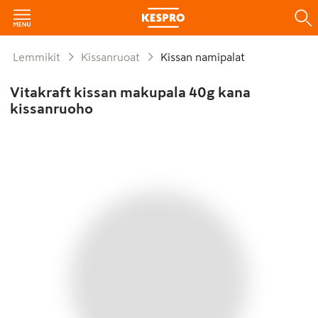
Lemmikit
Kissanruoat
Kissan namipalat
Vitakraft kissan makupala 40g kana
kissanruoho