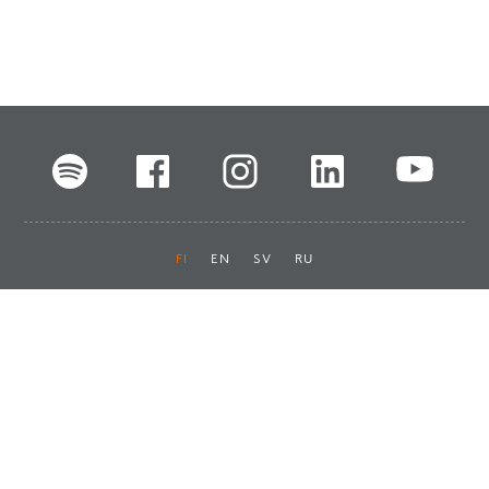
FI
EN
SV
RU
Pikalinkit
Oiva-raportit
Laskut ja maksut
Ota yhteyttä
Anna palautetta
Tukku
Usein kysyttyä