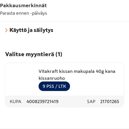
Pakkausmerkinnät
Parasta ennen -päiväys
Käyttö ja säilytys
Valitse myyntierä
(
1
)
Vitakraft kissan makupala 40g kana
kissanruoho
9
PSS
/ LTK
KUPA
4008239721419
SAP
21701265