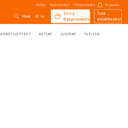
Yritys
Noutotukut
Yhteystiedot
Kirjaudu
Siirry
Tule
FI
Hae
Kespronetiin
asiakkaaksi
UORETUOTTEET
ASTIAT
JUOMAT
YLEISTÄ