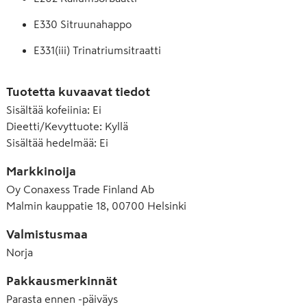
E330 Sitruunahappo
E331(iii) Trinatriumsitraatti
E444 Sakkaroosiasetaatti-isobutyraatti (SAIB)
Tuotetta kuvaavat tiedot
E445 Puuhartsien glyseroliesterit
Sisältää kofeiinia
:
Ei
Dieetti/Kevyttuote
:
Kyllä
E955 Sukraloosi
Sisältää hedelmää
:
Ei
E960 Stevioliglykosidit
Markkinoija
Oy Conaxess Trade Finland Ab
Malmin kauppatie 18, 00700 Helsinki
Valmistusmaa
Norja
Pakkausmerkinnät
Parasta ennen -päiväys