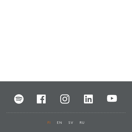
FI
EN
SV
RU