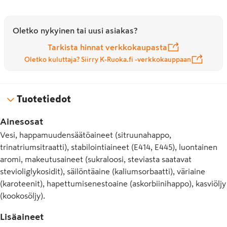
Oletko nykyinen tai uusi asiakas?
Tarkista hinnat verkkokaupasta
Oletko kuluttaja? Siirry K-Ruoka.fi -verkkokauppaan
Tuotetiedot
Ainesosat
Vesi, happamuudensäätöaineet (sitruunahappo,
trinatriumsitraatti), stabilointiaineet (E414, E445), luontainen
aromi, makeutusaineet (sukraloosi, steviasta saatavat
stevioliglykosidit), säilöntäaine (kaliumsorbaatti), väriaine
(karoteenit), hapettumisenestoaine (askorbiinihappo), kasviöljy
(kookosöljy).
Lisäaineet