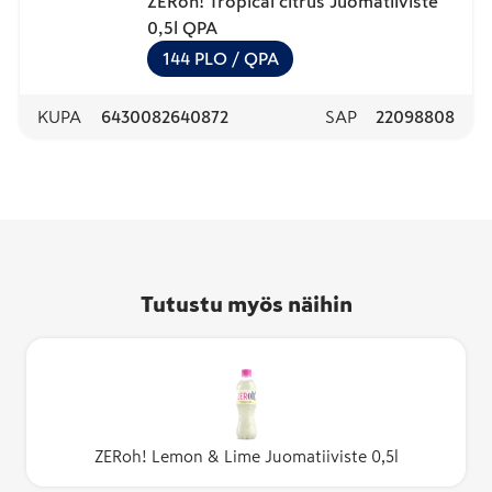
ZERoh! Tropical citrus Juomatiiviste
0,5l QPA
144
PLO
/ QPA
KUPA
6430082640872
SAP
22098808
Tutustu myös näihin
ZERoh! Lemon & Lime Juomatiiviste 0,5l