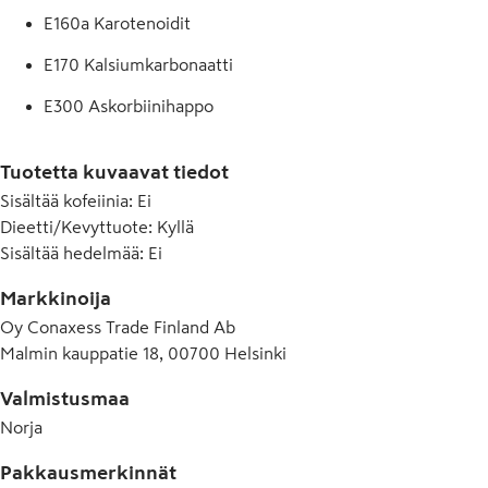
E160a Karotenoidit
E170 Kalsiumkarbonaatti
E300 Askorbiinihappo
E330 Sitruunahappo
Tuotetta kuvaavat tiedot
E331(iii) Trinatriumsitraatti
Sisältää kofeiinia
:
Ei
Dieetti/Kevyttuote
:
Kyllä
E414 Arabikumi
Sisältää hedelmää
:
Ei
E445 Puuhartsien glyseroliesterit
Markkinoija
E955 Sukraloosi
Oy Conaxess Trade Finland Ab
Malmin kauppatie 18, 00700 Helsinki
E960 Stevioliglykosidit
Valmistusmaa
Norja
Pakkausmerkinnät