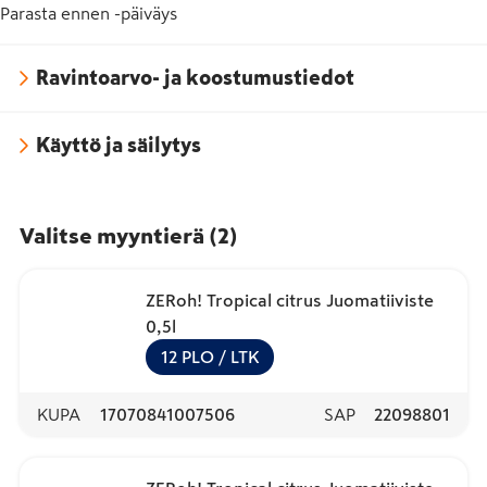
Parasta ennen -päiväys
Ravintoarvo- ja koostumustiedot
Käyttö ja säilytys
Valitse myyntierä
(
2
)
ZERoh! Tropical citrus Juomatiiviste
0,5l
12
PLO
/ LTK
KUPA
17070841007506
SAP
22098801