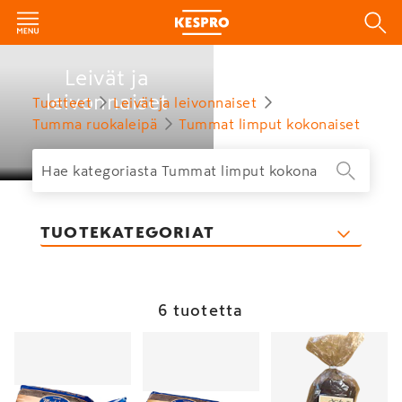
Leivät ja
leivonnaiset
Tuotteet
Leivät ja leivonnaiset
Tumma ruokaleipä
Tummat limput kokonaiset
TUOTEKATEGORIAT
6 tuotetta