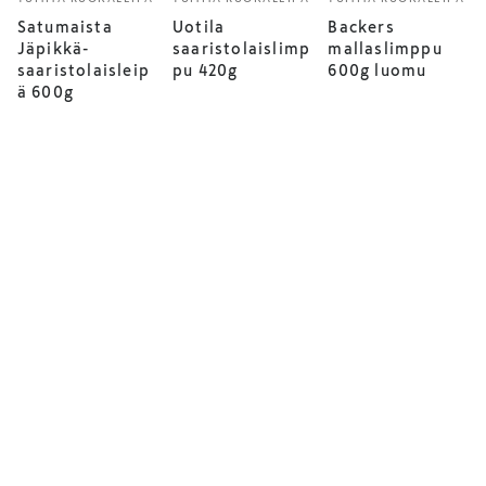
Satumaista
Uotila
Backers
Jäpikkä-
saaristolaislimp
mallaslimppu
saaristolaisleip
pu 420g
600g luomu
ä 600g