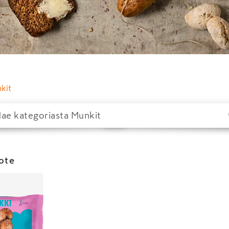
nkit
uote