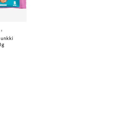
ÄT
munkki
0g