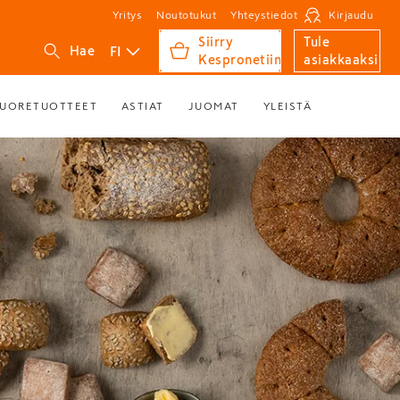
Yritys
Noutotukut
Yhteystiedot
Kirjaudu
Siirry
Tule
FI
Hae
Kespronetiin
asiakkaaksi
UORETUOTTEET
ASTIAT
JUOMAT
YLEISTÄ