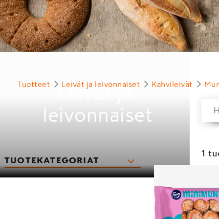
Tuotteet
Leivät ja leivonnaiset
Kahvileivät
Mu
Leivät ja
leivonnaiset
1 t
TUOTEKATEGORIAT