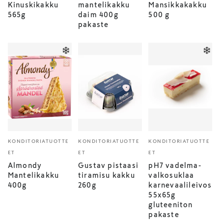
Kinuskikakku
mantelikakku
Mansikkakakku
565g
daim 400g
500 g
pakaste
KONDITORIATUOTTE
KONDITORIATUOTTE
KONDITORIATUOTTE
ET
ET
ET
Almondy
Gustav pistaasi
pH7 vadelma-
Mantelikakku
tiramisu kakku
valkosuklaa
400g
260g
karnevaalileivos
55x65g
gluteeniton
pakaste