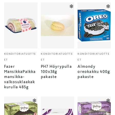
KONDITORIATUOTTE
KONDITORIATUOTTE
KONDITORIATUOTTE
ET
ET
ET
Fazer
PH7 Höyrypulla
Almondy
MansikkaPaikka
100x38g
oreokakku 400g
mansikka-
pakaste
pakaste
valkosuklaakak
kurulla 485g