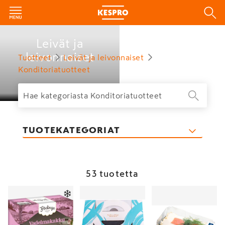
Leivät ja
leivonnaiset
Tuotteet
Leivät ja leivonnaiset
Konditoriatuotteet
TUOTEKATEGORIAT
53 tuotetta