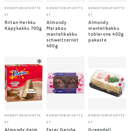
KONDITORIATUOTTE
KONDITORIATUOTTE
KONDITORIATUOTTE
ET
ET
ET
Riitan Herkku
Almondy
Almondy
Käpykakku 700g
Marabou
mantelikakku
mantelikakku
toblerone 400g
schweitzernöt
pakaste
400g
KONDITORIATUOTTE
KONDITORIATUOTTE
KONDITORIATUOTTE
ET
ET
ET
Almondy daim
Fazer Geisha
Greendeli