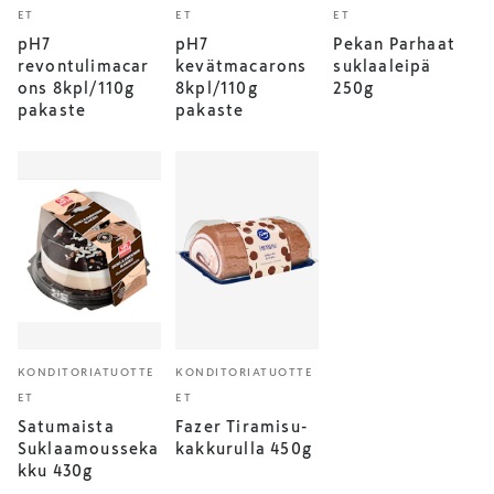
ET
ET
ET
pH7
pH7
Pekan Parhaat
revontulimacar
kevätmacarons
suklaaleipä
ons 8kpl/110g
8kpl/110g
250g
pakaste
pakaste
KONDITORIATUOTTE
KONDITORIATUOTTE
ET
ET
Satumaista
Fazer Tiramisu-
Suklaamousseka
kakkurulla 450g
kku 430g