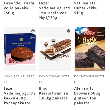
Greendeli riista
Fazer
Satumaista
voileipäkakku
Vadelmajogurtti
Dubai kakku
750 g
-mousseleivos
510g
2kpl/130g
KONDITORIATUOTTE
KONDITORIATUOTTE
KONDITORIATUOTTE
ET
ET
ET
Fazer
Bindi
Alen softy
Vadelmajogurtti
Kerrostiramisu
brownie 500g
kakku 400g
1,05kg pakaste
gluteeniton
kypsäpakaste
pakaste