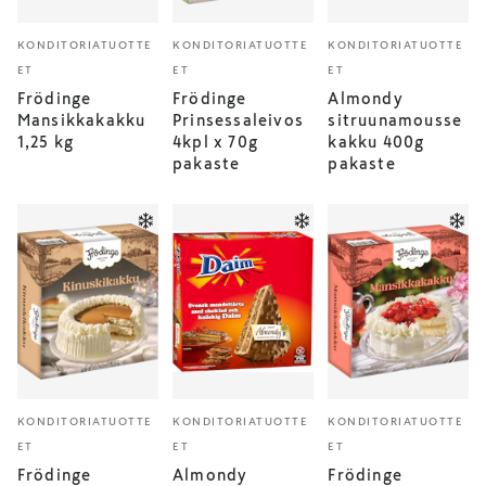
KONDITORIATUOTTE
KONDITORIATUOTTE
KONDITORIATUOTTE
ET
ET
ET
Frödinge
Frödinge
Almondy
Mansikkakakku
Prinsessaleivos
sitruunamousse
1,25 kg
4kpl x 70g
kakku 400g
pakaste
pakaste
KONDITORIATUOTTE
KONDITORIATUOTTE
KONDITORIATUOTTE
ET
ET
ET
Frödinge
Almondy
Frödinge