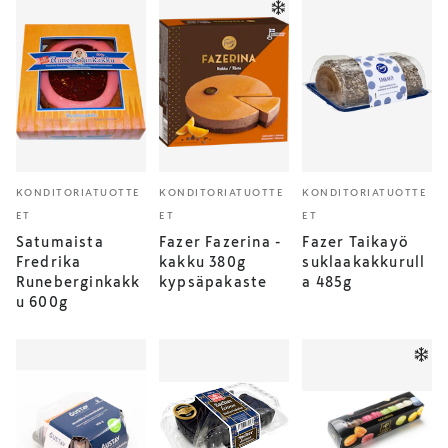
KONDITORIATUOTTE
KONDITORIATUOTTE
KONDITORIATUOTTE
ET
ET
ET
Satumaista
Fazer Fazerina -
Fazer Taikayö
Fredrika
kakku 380g
suklaakakkurull
Runeberginkakk
kypsäpakaste
a 485g
u 600g