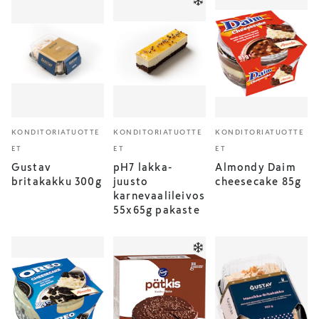
KONDITORIATUOTTE
KONDITORIATUOTTE
KONDITORIATUOTTE
ET
ET
ET
Gustav
pH7 lakka-
Almondy Daim
britakakku 300g
juusto
cheesecake 85g
karnevaalileivos
55x65g pakaste