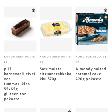
KONDITORIATUOTTE
KONDITORIATUOTTE
KONDITORIATUOTTE
ET
ET
ET
pH7
Satumaista
Almondy salted
karnevaalileivei
sitruunarahkaka
caramel cake
vos
kku 370g
420g pakaste
tummasuklaa
55x65g
gluteeniton
pakaste