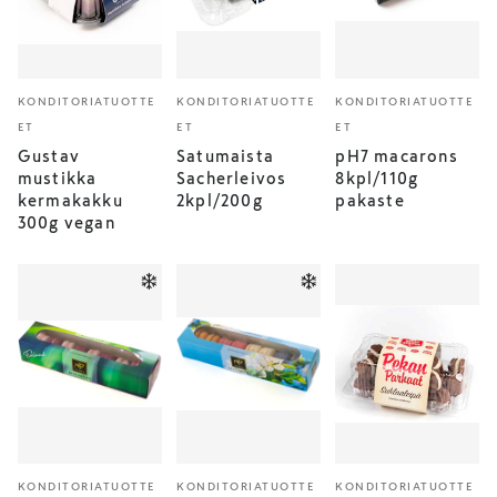
KONDITORIATUOTTE
KONDITORIATUOTTE
KONDITORIATUOTTE
ET
ET
ET
Gustav
Satumaista
pH7 macarons
mustikka
Sacherleivos
8kpl/110g
kermakakku
2kpl/200g
pakaste
300g vegan
KONDITORIATUOTTE
KONDITORIATUOTTE
KONDITORIATUOTTE