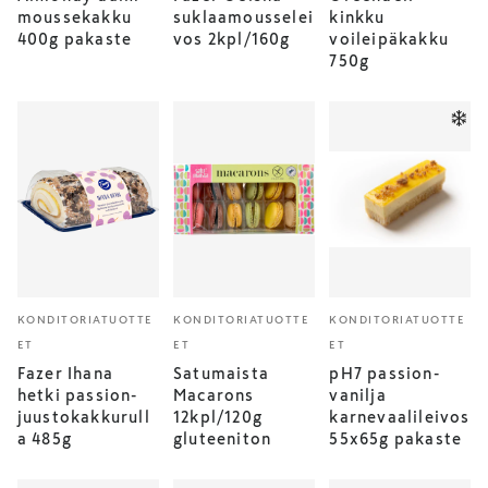
moussekakku
suklaamousselei
kinkku
400g pakaste
vos 2kpl/160g
voileipäkakku
750g
KONDITORIATUOTTE
KONDITORIATUOTTE
KONDITORIATUOTTE
ET
ET
ET
Fazer Ihana
Satumaista
pH7 passion-
hetki passion-
Macarons
vanilja
juustokakkurull
12kpl/120g
karnevaalileivos
a 485g
gluteeniton
55x65g pakaste