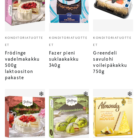
KONDITORIATUOTTE
KONDITORIATUOTTE
KONDITORIATUOTTE
ET
ET
ET
Frödinge
Fazer pieni
Greendeli
vadelmakakku
suklaakakku
savulohi
500g
340g
voileipäkakku
laktoositon
750g
pakaste