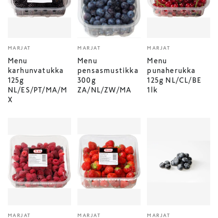
MARJAT
MARJAT
MARJAT
Menu
Menu
Menu
karhunvatukka
pensasmustikka
punaherukka
125g
300g
125g NL/CL/BE
NL/ES/PT/MA/M
ZA/NL/ZW/MA
1lk
X
MARJAT
MARJAT
MARJAT