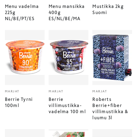
Menu vadelma
Menu mansikka
Mustikka 2kg
225g
400g
Suomi
NL/BE/PT/ES
ES/NL/BE/MA
MARJAT
MARJAT
MARJAT
Berrie Tyrni
Berrie
Roberts
100ml
villimustikka-
Berrie+fiber
vadelma 100 ml
villimustikka &
luumu 3l