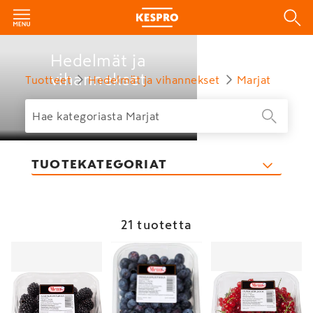
Hedelmät ja
vihannekset
Tuotteet
Hedelmät ja vihannekset
Marjat
TUOTEKATEGORIAT
21 tuotetta