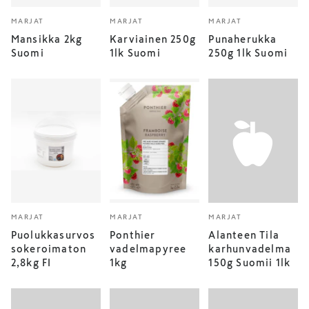
MARJAT
MARJAT
MARJAT
Mansikka 2kg
Karviainen 250g
Punaherukka
Suomi
1lk Suomi
250g 1lk Suomi
MARJAT
MARJAT
MARJAT
Puolukkasurvos
Ponthier
Alanteen Tila
sokeroimaton
vadelmapyree
karhunvadelma
2,8kg FI
1kg
150g Suomii 1lk