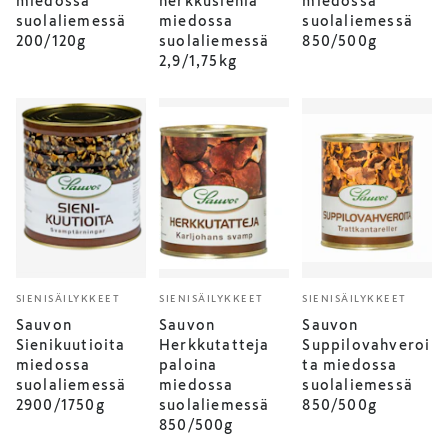
miedossa
herkkusieniä
miedossa
suolaliemessä
miedossa
suolaliemessä
200/120g
suolaliemessä
850/500g
2,9/1,75kg
SIENISÄILYKKEET
SIENISÄILYKKEET
SIENISÄILYKKEET
Sauvon
Sauvon
Sauvon
Sienikuutioita
Herkkutatteja
Suppilovahveroi
miedossa
paloina
ta miedossa
suolaliemessä
miedossa
suolaliemessä
2900/1750g
suolaliemessä
850/500g
850/500g