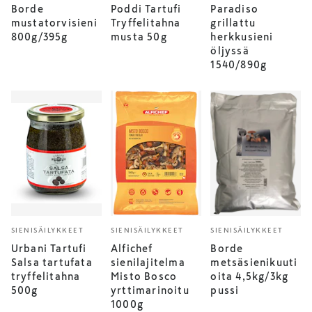
Borde
Poddi Tartufi
Paradiso
mustatorvisieni
Tryffelitahna
grillattu
800g/395g
musta 50g
herkkusieni
öljyssä
1540/890g
SIENISÄILYKKEET
SIENISÄILYKKEET
SIENISÄILYKKEET
Urbani Tartufi
Alfichef
Borde
Salsa tartufata
sienilajitelma
metsäsienikuuti
tryffelitahna
Misto Bosco
oita 4,5kg/3kg
500g
yrttimarinoitu
pussi
1000g