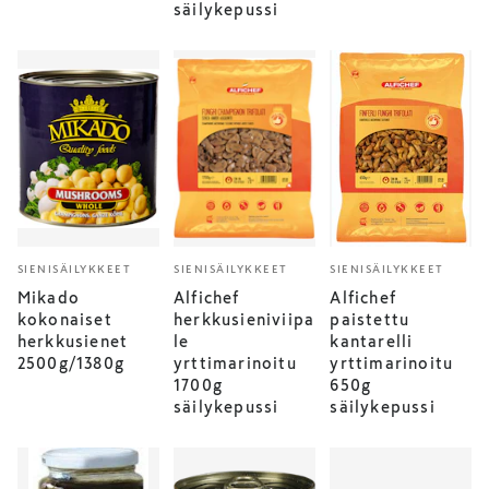
säilykepussi
SIENISÄILYKKEET
SIENISÄILYKKEET
SIENISÄILYKKEET
Mikado
Alfichef
Alfichef
kokonaiset
herkkusieniviipa
paistettu
herkkusienet
le
kantarelli
2500g/1380g
yrttimarinoitu
yrttimarinoitu
1700g
650g
säilykepussi
säilykepussi