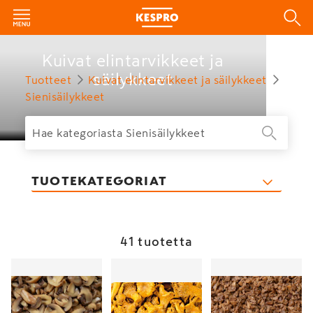
Kuivat elintarvikkeet ja
säilykkeet
Tuotteet
Kuivat elintarvikkeet ja säilykkeet
Sienisäilykkeet
TUOTEKATEGORIAT
41 tuotetta