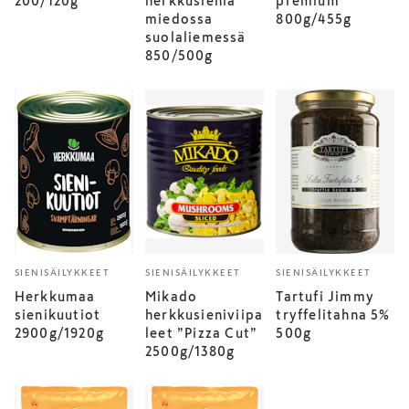
200/120g
herkkusieniä
premium
miedossa
800g/455g
suolaliemessä
850/500g
SIENISÄILYKKEET
SIENISÄILYKKEET
SIENISÄILYKKEET
Herkkumaa
Mikado
Tartufi Jimmy
sienikuutiot
herkkusieniviipa
tryffelitahna 5%
2900g/1920g
leet ”Pizza Cut”
500g
2500g/1380g