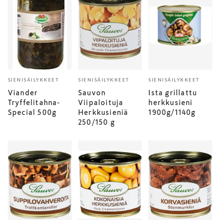
SIENISÄILYKKEET
SIENISÄILYKKEET
SIENISÄILYKKEET
Viander
Sauvon
Ista grillattu
Tryffelitahna-
Viipaloituja
herkkusieni
Special 500g
Herkkusieniä
1900g/1140g
250/150 g