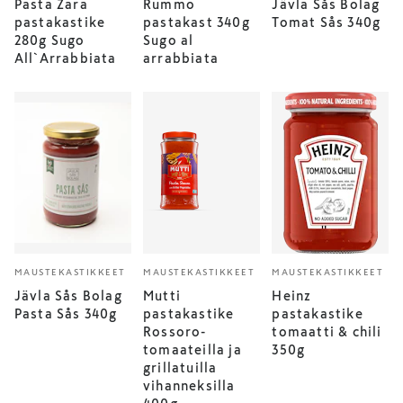
Pasta Zara
Rummo
Jävla Sås Bolag
pastakastike
pastakast 340g
Tomat Sås 340g
280g Sugo
Sugo al
All`Arrabbiata
arrabbiata
MAUSTEKASTIKKEET
MAUSTEKASTIKKEET
MAUSTEKASTIKKEET
Jävla Sås Bolag
Mutti
Heinz
Pasta Sås 340g
pastakastike
pastakastike
Rossoro-
tomaatti & chili
tomaateilla ja
350g
grillatuilla
vihanneksilla