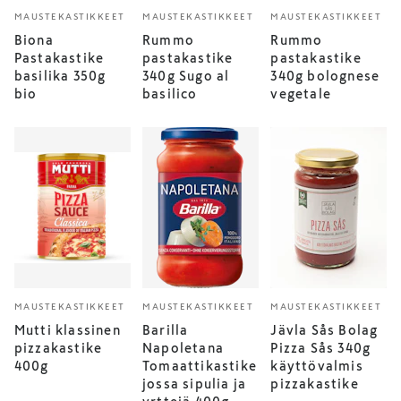
MAUSTEKASTIKKEET
MAUSTEKASTIKKEET
MAUSTEKASTIKKEET
Biona
Rummo
Rummo
Pastakastike
pastakastike
pastakastike
basilika 350g
340g Sugo al
340g bolognese
bio
basilico
vegetale
MAUSTEKASTIKKEET
MAUSTEKASTIKKEET
MAUSTEKASTIKKEET
Mutti klassinen
Barilla
Jävla Sås Bolag
pizzakastike
Napoletana
Pizza Sås 340g
400g
Tomaattikastike
käyttövalmis
jossa sipulia ja
pizzakastike