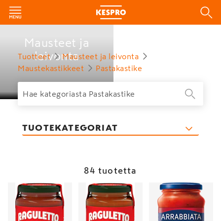
Mausteet ja
leivonta
Tuotteet
Mausteet ja leivonta
Maustekastikkeet
Pastakastike
TUOTEKATEGORIAT
84 tuotetta