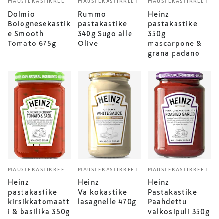
MAUSTEKASTIKKEET
MAUSTEKASTIKKEET
MAUSTEKASTIKKEET
Dolmio
Rummo
Heinz
Bolognesekastik
pastakastike
pastakastike
e Smooth
340g Sugo alle
350g
Tomato 675g
Olive
mascarpone &
grana padano
MAUSTEKASTIKKEET
MAUSTEKASTIKKEET
MAUSTEKASTIKKEET
Heinz
Heinz
Heinz
pastakastike
Valkokastike
Pastakastike
kirsikkatomaatt
lasagnelle 470g
Paahdettu
i & basilika 350g
valkosipuli 350g