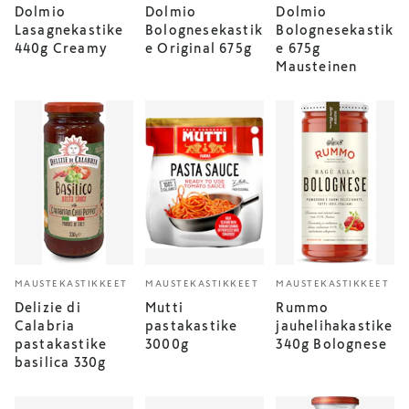
Dolmio
Dolmio
Dolmio
Lasagnekastike
Bolognesekastik
Bolognesekastik
440g Creamy
e Original 675g
e 675g
Mausteinen
MAUSTEKASTIKKEET
MAUSTEKASTIKKEET
MAUSTEKASTIKKEET
Delizie di
Mutti
Rummo
Calabria
pastakastike
jauhelihakastike
pastakastike
3000g
340g Bolognese
basilica 330g