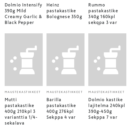
Dolmio Intensify
Heinz
Rummo
390g Mild
pastakastike
pastakastike
Creamy Garlic &
Bolognese 350g
340g 160kpl
Black Pepper
sekqpa 3 var
MAUSTEKASTIKKEET
MAUSTEKASTIKKEET
MAUSTEKASTIKKEET
Mutti
Barilla
Dolmio kastike
pastakastike
pastakastike
lajitelma 240kpl
400g 210kpl 3
400g 276kpl
390g-450g
varianttia 1/4-
Sekppa 4 var
Sekppa 7 var
sekalava