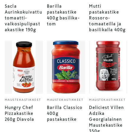
Sacla
Barilla
Mutti
Aurinkokuivattu
pastakastike
pastakastike
tomaatti-
400g basilika-
Rossoro-
valkosipulipast
tom
tomaateilla ja
akastike 190g
basilikalla 400g
MAUSTEKASTIKKEET
MAUSTEKASTIKKEET
MAUSTEKASTIKKEET
Hungry Chef
Barilla Classico
Deliciest Villen
Pizzakastike
400g
Adzika
260g Diavola
pastakastike
Georgialainen
Maustekastike
350g