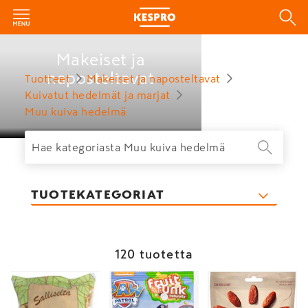
Makeiset ja
naposteltavat
Tuotteet
Makeiset ja naposteltavat
Kuivatut hedelmät ja marjat
Muu kuiva hedelmä
TUOTEKATEGORIAT
120 tuotetta