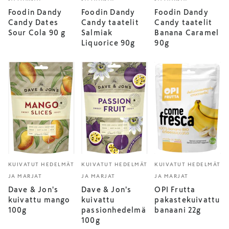
Foodin Dandy
Foodin Dandy
Foodin Dandy
Candy Dates
Candy taatelit
Candy taatelit
Sour Cola 90 g
Salmiak
Banana Caramel
Liquorice 90g
90g
KUIVATUT HEDELMÄT
KUIVATUT HEDELMÄT
KUIVATUT HEDELMÄT
JA MARJAT
JA MARJAT
JA MARJAT
Dave & Jon's
Dave & Jon's
OPI Frutta
kuivattu mango
kuivattu
pakastekuivattu
100g
passionhedelmä
banaani 22g
100g