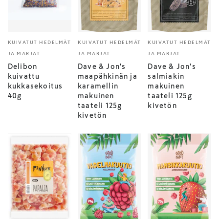
KUIVATUT HEDELMÄT
KUIVATUT HEDELMÄT
KUIVATUT HEDELMÄT
JA MARJAT
JA MARJAT
JA MARJAT
Delibon
Dave & Jon's
Dave & Jon's
kuivattu
maapähkinän ja
salmiakin
kukkasekoitus
karamellin
makuinen
40g
makuinen
taateli 125g
taateli 125g
kivetön
kivetön