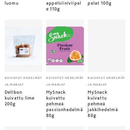
luomu
appelsiiniviipal
palat 100g
e 110g
KUIVATUT HEDELMÄT
KUIVATUT HEDELMÄT
KUIVATUT HEDELMÄT
JA MARJAT
JA MARJAT
JA MARJAT
Delibon
MySnack
MySnack
kuivattu lime
kuivattu
kuivattu
200g
pehmeä
pehmeä
passionhedelmä
jakkihedelmä
80g
80g