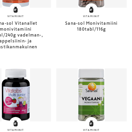
VITAMIINIT
VITAMIINIT
na-sol Vitanallet
Sana-sol Monivitamiini
monivitamiini
180tabl/116g
pl/240g vadelman-,
appelsiinin- ja
stikanmakuinen
VITAMIINIT
VITAMIINIT