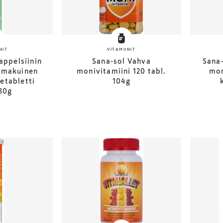
NIT
VITAMIINIT
appelsiinin
Sana-sol Vahva
Sana-
 makuinen
monivitamiini 120 tabl.
mon
etabletti
104g
80g