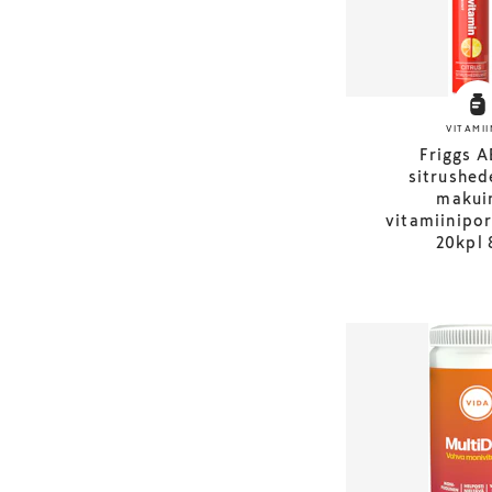
VITAMII
Friggs 
sitrushed
makui
vitamiinipor
20kpl 