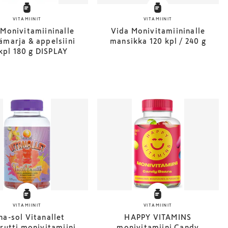
VITAMIINIT
VITAMIINIT
 Monivitamiininalle
Vida Monivitamiininalle
marja & appelsiini
mansikka 120 kpl / 240 g
kpl 180 g DISPLAY
VITAMIINIT
VITAMIINIT
na-sol Vitanallet
HAPPY VITAMINS
frutti monivitamiini
monivitamiini Candy