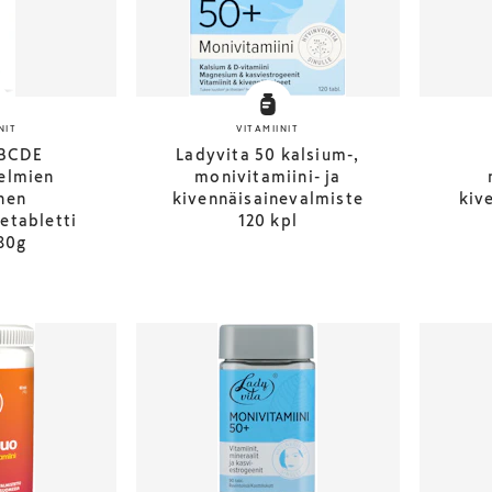
NIT
VITAMIINIT
ABCDE
Ladyvita 50 kalsium-,
elmien
monivitamiini- ja
nen
kivennäisainevalmiste
kiv
etabletti
120 kpl
80g