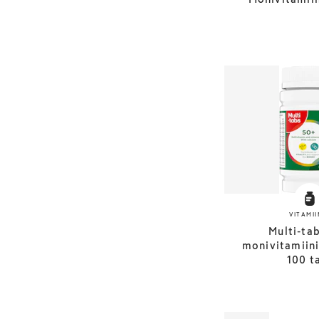
VITAMII
Multi-ta
monivitamiini
100 t