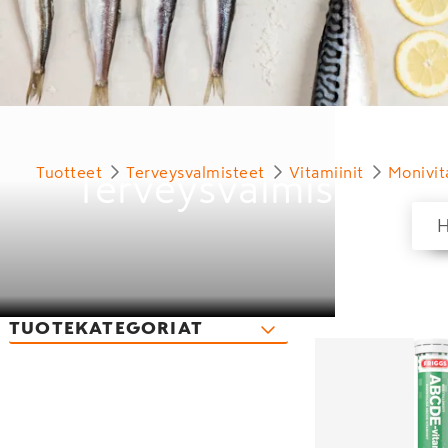
Tuotteet
Terveysvalmisteet
Vitamiinit
Monivi
Terveysvalmisteet
TUOTEKATEGORIAT