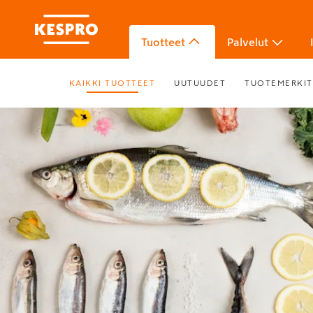
Tuotteet
Palvelut
KAIKKI TUOTTEET
UUTUUDET
TUOTEMERKIT