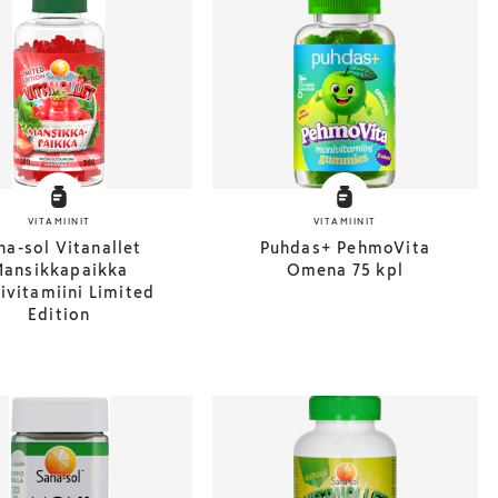
VITAMIINIT
VITAMIINIT
na-sol Vitanallet
Puhdas+ PehmoVita
ansikkapaikka
Omena 75 kpl
vitamiini Limited
Edition