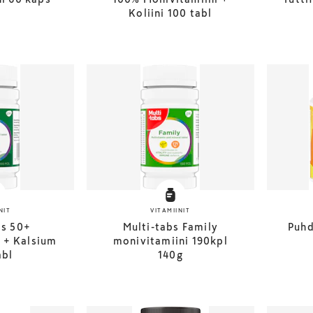
Koliini 100 tabl
NIT
VITAMIINIT
bs 50+
Multi-tabs Family
Puhd
 + Kalsium
monivitamiini 190kpl
abl
140g