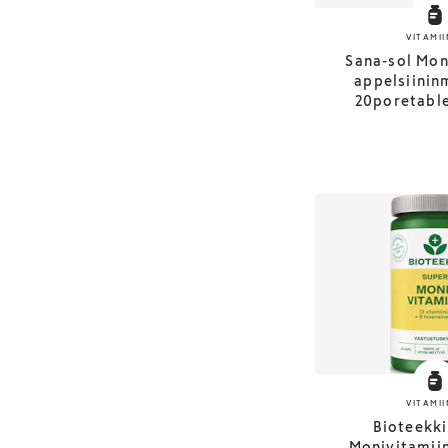
VITAMII
Sana-sol Mon
appelsiinin
20poretable
VITAMII
Bioteekki
Monivitamiin