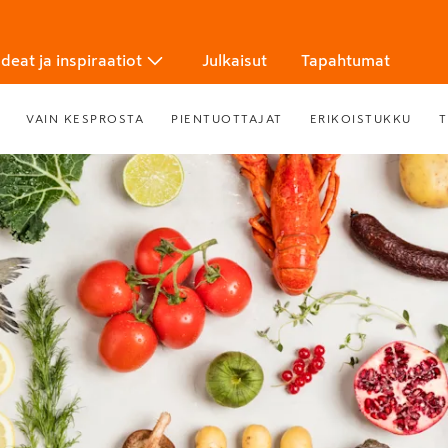
Ideat ja inspiraatiot
Julkaisut
Tapahtumat
VAIN KESPROSTA
PIENTUOTTAJAT
ERIKOISTUKKU
T