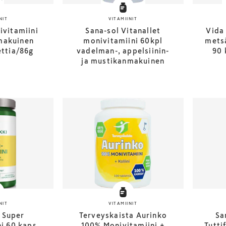
NIT
VITAMIINIT
ivitamiini
Sana-sol Vitanallet
Vida
makuinen
monivitamiini 60kpl
metsä
ttia/86g
vadelman-, appelsiinin-
90 
ja mustikanmakuinen
NIT
VITAMIINIT
 Super
Terveyskaista Aurinko
Sa
i 60 kaps
100% Monivitamiini +
Tutti