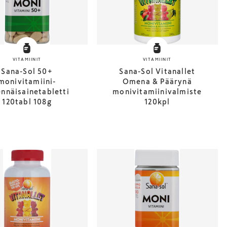
VITAMIINIT
VITAMIINIT
Sana-Sol 50+
Sana-Sol Vitanallet
monivitamiini-
Omena & Päärynä
ennäisainetabletti
monivitamiinivalmiste
120tabl 108g
120kpl