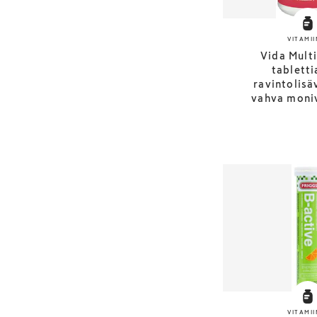
VITAMII
Vida Mult
tabletti
ravintolisä
vahva moniv
VITAMII