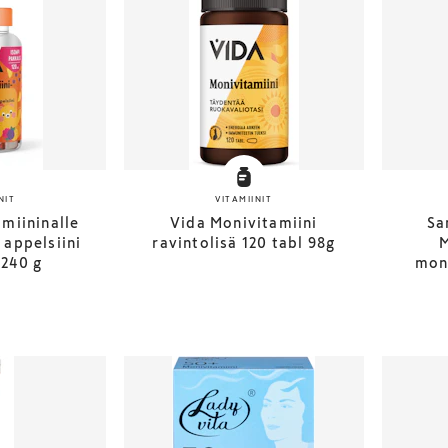
NIT
VITAMIINIT
miininalle
Vida Monivitamiini
Sa
appelsiini
ravintolisä 120 tabl 98g
M
 240 g
moni