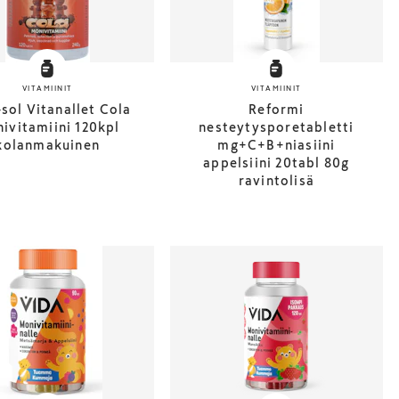
VITAMIINIT
VITAMIINIT
sol Vitanallet Cola
Reformi
ivitamiini 120kpl
nesteytysporetabletti
kolanmakuinen
mg+C+B+niasiini
appelsiini 20tabl 80g
ravintolisä