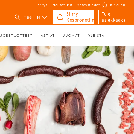
Yritys
Noutotukut
Yhteystiedot
Kirjaudu
Siirry
Tule
FI
Hae
Kespronetiin
asiakkaaksi
UORETUOTTEET
ASTIAT
JUOMAT
YLEISTÄ