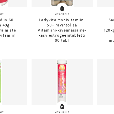
NIT
VITAMIINIT
iduo 60
Ladyvita Monivitamiini
Sa
a 49g
50+ ravintolisä
valmiste
Vitamiini-kivennäisaine-
120k
itamiini
kasviestrogeenitabletti
90 tabl
mu
NIT
VITAMIINIT