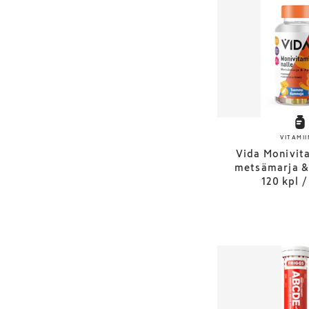
VITAMII
Vida Monivita
metsämarja & 
120 kpl /