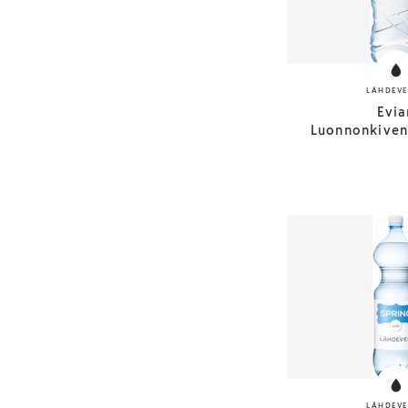
LÄHDEVE
Evia
Luonnonkivenn
LÄHDEVE