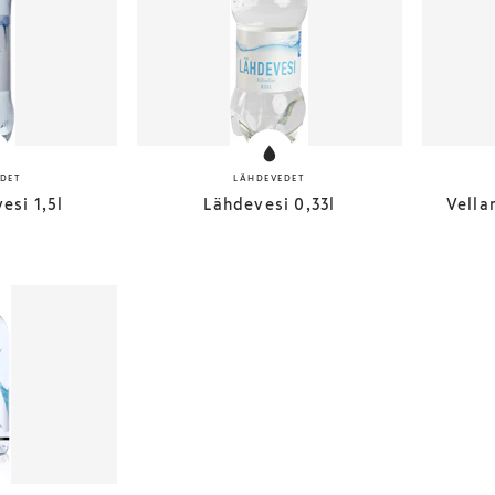
DET
LÄHDEVEDET
vesi 1,5l
Lähdevesi 0,33l
Vella