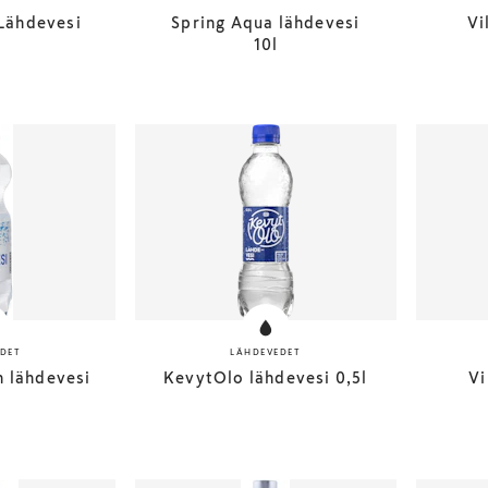
Lähdevesi
Spring Aqua lähdevesi
Vi
l
10l
DET
LÄHDEVEDET
n lähdevesi
KevytOlo lähdevesi 0,5l
Vi
l