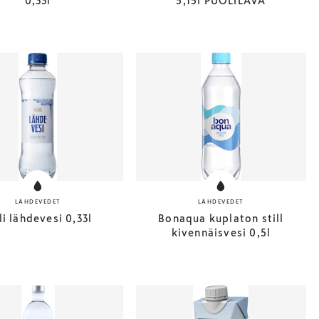
0,33l
5,15l PUOLILAVA
LÄHDEVEDET
LÄHDEVEDET
li lähdevesi 0,33l
Bonaqua kuplaton still
kivennäisvesi 0,5l