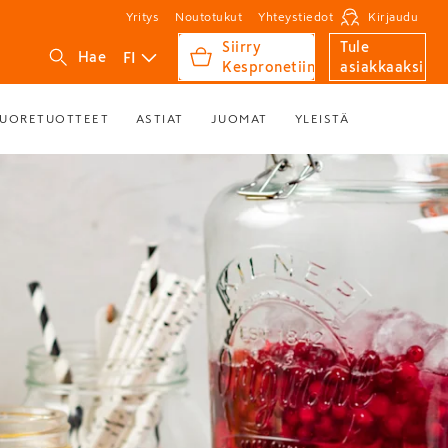
Yritys
Noutotukut
Yhteystiedot
Kirjaudu
Siirry
Tule
FI
Hae
Kespronetiin
asiakkaaksi
UORETUOTTEET
ASTIAT
JUOMAT
YLEISTÄ