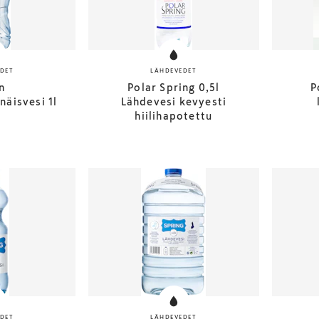
DET
LÄHDEVEDET
n
Polar Spring 0,5l
P
äisvesi 1l
Lähdevesi kevyesti
hiilihapotettu
DET
LÄHDEVEDET