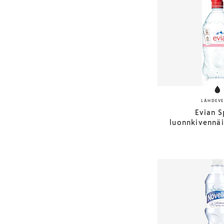
LÄHDEVE
Evian S
luonnkivennäi