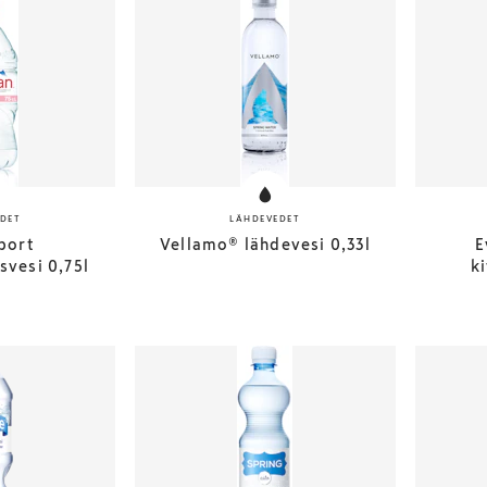
DET
LÄHDEVEDET
port
Vellamo® lähdevesi 0,33l
E
svesi 0,75l
ki