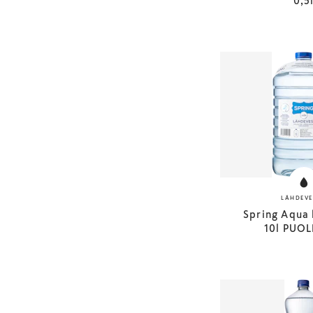
0,5
LÄHDEVE
Spring Aqua 
10l PUOL