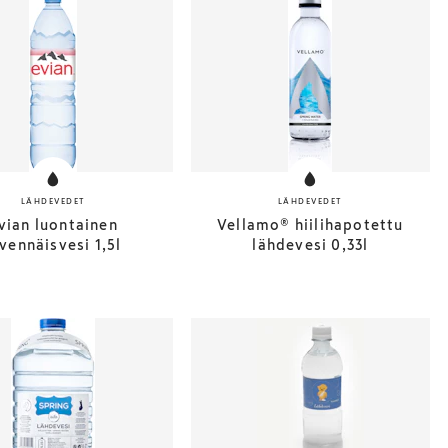
LÄHDEVEDET
LÄHDEVEDET
vian luontainen
Vellamo® hiilihapotettu
vennäisvesi 1,5l
lähdevesi 0,33l