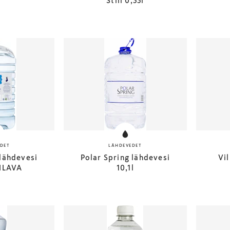
l
Still 0,33l
DET
LÄHDEVEDET
lähdevesi
Polar Spring lähdevesi
Vil
ILAVA
10,1l