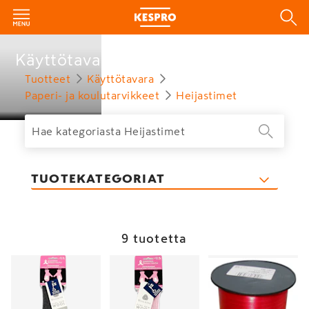
Käyttötavara
Tuotteet
Käyttötavara
Paperi- ja koulutarvikkeet
Heijastimet
TUOTEKATEGORIAT
9 tuotetta