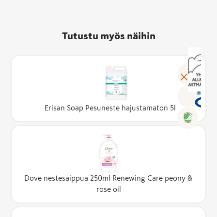
Tutustu myös näihin
Erisan Soap Pesuneste hajustamaton 5l
Dove nestesaippua 250ml Renewing Care peony &
rose oil