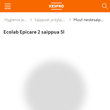
Hygienia ja siivous
Saippuat ja kylpytuotteet
Muut nestesaippuat
Ecolab Epicare 2 saippua 5l