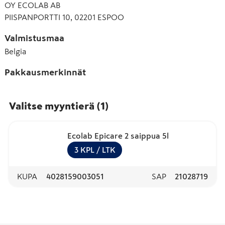
OY ECOLAB AB
PIISPANPORTTI 10, 02201 ESPOO
Valmistusmaa
Belgia
Pakkausmerkinnät
Valitse myyntierä
(
1
)
Ecolab Epicare 2 saippua 5l
3
KPL
/ LTK
KUPA
4028159003051
SAP
21028719