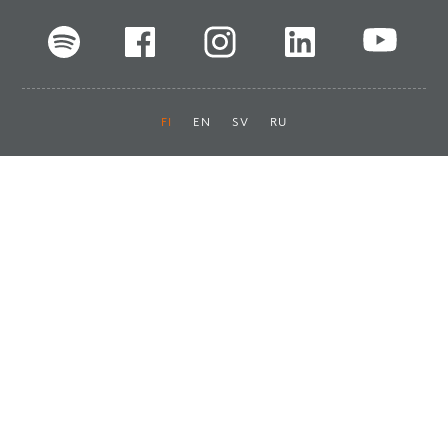
FI
EN
SV
RU
Pikalinkit
Oiva-raportit
Laskut ja maksut
Ota yhteyttä
Anna palautetta
Tukku
Usein kysyttyä
Haluan asiakkaaksi
Käyttöturvatiedotteet
Tilaa uutiskirje