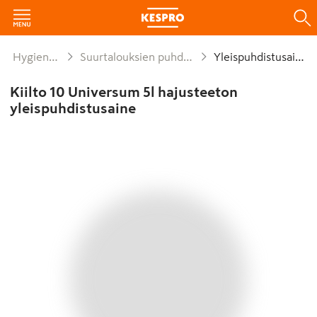
Hygienia ja siivous
Suurtalouksien puhdistus- ja hoitoaineet
Yleispuhdistusaineet
Kiilto 10 Universum 5l hajusteeton
yleispuhdistusaine