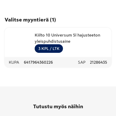
Valitse myyntierä
(
1
)
Kiilto 10 Universum 5l hajusteeton
yleispuhdistusaine
3
KPL
/ LTK
KUPA
6417964360226
SAP
21286435
Tutustu myös näihin