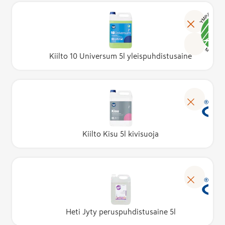
Kiilto 10 Universum 5l yleispuhdistusaine
Kiilto Kisu 5l kivisuoja
Heti Jyty peruspuhdistusaine 5l