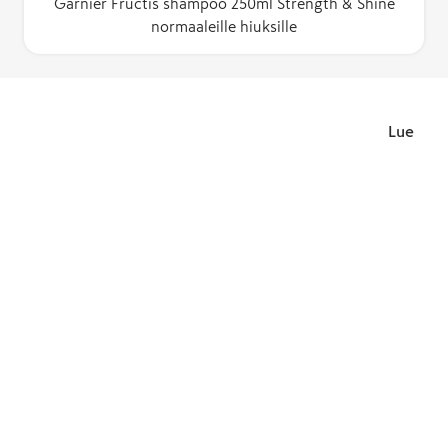
Garnier Fructis shampoo 250ml Strength & Shine
normaaleille hiuksille
Lue lisä