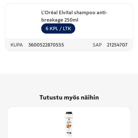
L'Oréal Elvital shampoo anti-
breakage 250ml
6
KPL
/ LTK
KUPA
3600522870555
SAP
21254707
Tutustu myös näihin