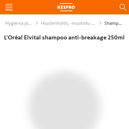
Hygienia ja siivous
Hiustenhoito, -muotoilu ja -välineet
Shampoot
L'Oréal Elvital shampoo anti-breakage 250ml