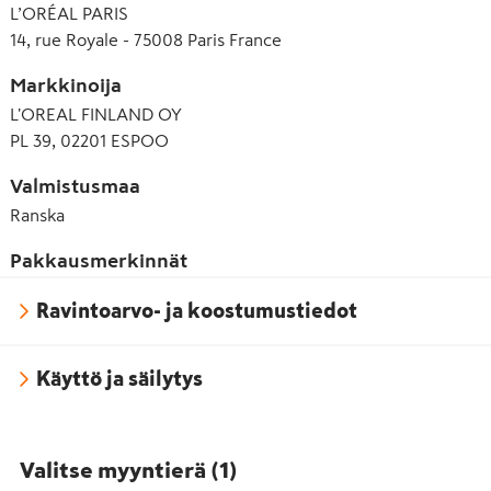
ACID • LIMONENE • FUMARIC ACID • LINALOOL • BENZYL 
L’ORÉAL PARIS
ALCOHOL • AMODIMETHICONE • 2-OLEAMIDO-1,3-
14, rue Royale - 75008 Paris France
OCTADECANEDIOL • ALPHA-ISOMETHYL IONONE • 
CARBOMER • CITRIC ACID • CITRONELLOL • HEXYLENE 
Markkinoija
GLYCOL • HEXYL CINNAMAL • GLYCOL DISTEARATE (F.I.L. 
L'OREAL FINLAND OY
Z287654/1).
PL 39, 02201 ESPOO
Valmistusmaa
Ranska
Pakkausmerkinnät
Ravintoarvo- ja koostumustiedot
Käyttö ja säilytys
Valitse myyntierä
(
1
)