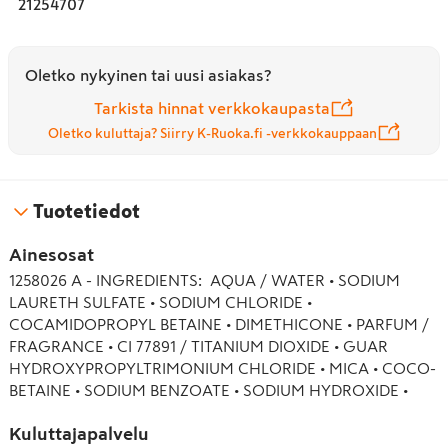
21254707
Oletko nykyinen tai uusi asiakas?
Tarkista hinnat verkkokaupasta
Oletko kuluttaja? Siirry K-Ruoka.fi -verkkokauppaan
Tuotetiedot
Ainesosat
1258026 A - INGREDIENTS:  AQUA / WATER • SODIUM 
LAURETH SULFATE • SODIUM CHLORIDE • 
COCAMIDOPROPYL BETAINE • DIMETHICONE • PARFUM / 
FRAGRANCE • CI 77891 / TITANIUM DIOXIDE • GUAR 
HYDROXYPROPYLTRIMONIUM CHLORIDE • MICA • COCO-
BETAINE • SODIUM BENZOATE • SODIUM HYDROXIDE • 
PHENOXYETHANOL • STEARETH-6 • ACETIC ACID • PEG-
Kuluttajapalvelu
100 STEARATE • TRIDECETH-10 • TRIDECETH-3 • SALICYLIC 