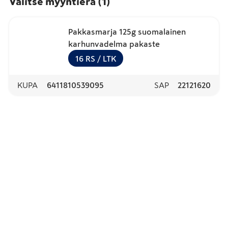
Valitse myyntierä
(
1
)
Pakkasmarja 125g suomalainen
karhunvadelma pakaste
16
RS
/ LTK
KUPA
6411810539095
SAP
22121620