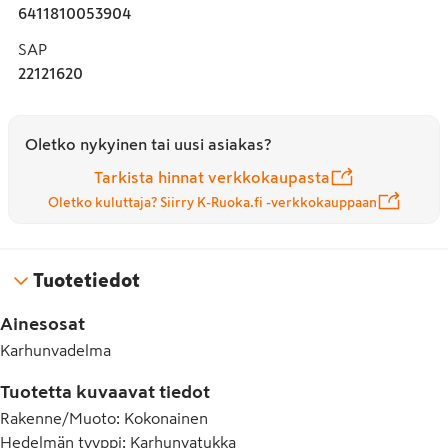
6411810053904
SAP
22121620
Oletko nykyinen tai uusi asiakas?
Tarkista hinnat verkkokaupasta
Oletko kuluttaja? Siirry K-Ruoka.fi -verkkokauppaan
Tuotetiedot
Ainesosat
Karhunvadelma
Tuotetta kuvaavat tiedot
Rakenne/Muoto
:
Kokonainen
Hedelmän tyyppi
:
Karhunvatukka