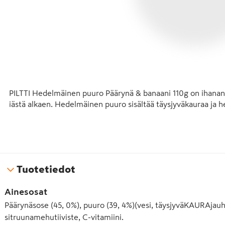
PILTTI Hedelmäinen puuro Päärynä & banaani 110g on ihanan p
iästä alkaen. Hedelmäinen puuro sisältää täysjyväkauraa ja he
KUITUA JA TÄYSJYVÄÄ

Tuotetiedot
Ainesosat
Täysjyvä on tärkeä osa suomalaista ruokakulttuuria.

Päärynäsose (45, 0%), puuro (39, 4%)(vesi, täysjyväKAURAjauho
sitruunamehutiiviste, C-vitamiini.