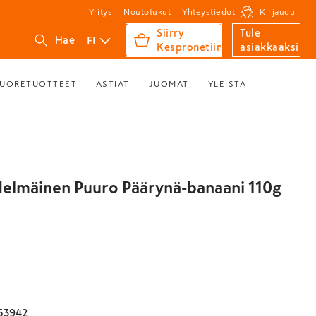
Yritys
Noutotukut
Yhteystiedot
Kirjaudu
Siirry
Tule
FI
Hae
Kespronetiin
asiakkaaksi
UORETUOTTEET
ASTIAT
JUOMAT
YLEISTÄ
edelmäinen Puuro Päärynä-banaani 110g
53942