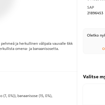
SAP
21896453
Oletko nyk
ehmeä ja herkullinen välipala vauvalle 6kk 
rkullista omena- ja banaanisosetta.

O
Valitse m
 (7, 0%)), banaanisose (15, 0%),