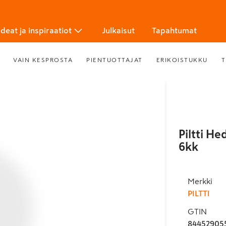
Ideat ja inspiraatiot
Julkaisut
Tapahtumat
VAIN KESPROSTA
PIENTUOTTAJAT
ERIKOISTUKKU
T
Piltti H
6kk
Merkki
PILTTI
GTIN
84452905