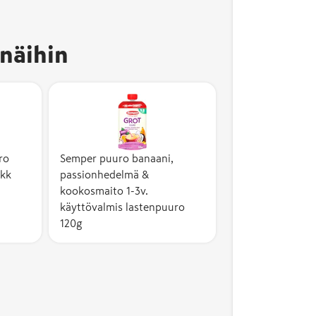
näihin
ro
Semper puuro banaani,
6kk
passionhedelmä &
kookosmaito 1-3v.
käyttövalmis lastenpuuro
120g