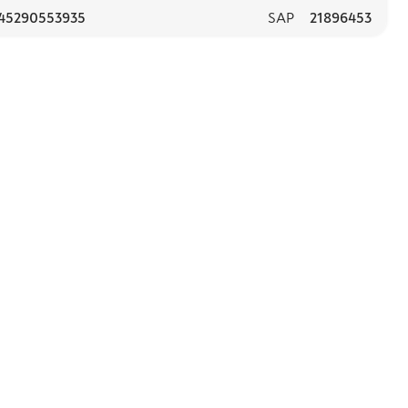
45290553935
SAP
21896453