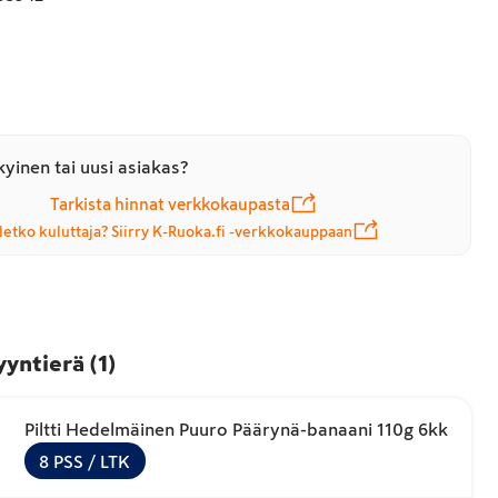
yinen tai uusi asiakas?
Tarkista hinnat verkkokaupasta
letko kuluttaja? Siirry K-Ruoka.fi -verkkokauppaan
yyntierä
(
1
)
Piltti Hedelmäinen Puuro Päärynä-banaani 110g 6kk
8
PSS
/ LTK