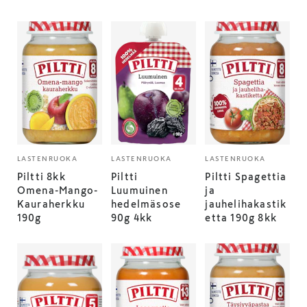
LASTENRUOKA
LASTENRUOKA
LASTENRUOKA
Piltti 8kk
Piltti
Piltti Spagettia
Omena-Mango-
Luumuinen
ja
Kauraherkku
hedelmäsose
jauhelihakastik
190g
90g 4kk
etta 190g 8kk