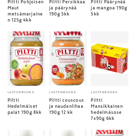
Piltti Pohjoisen
Piltti Persikkaa
Piltti Päärynää
Maut
ja päärynää
ja mangoa 190g
metsämarjaine
190g 5kk
5kk
n 125g 4kk
LASTENRUOKA
LASTENRUOKA
LASTENRUOKA
Piltti
Piltti couscous
Piltti
Hedelmäiset
ja naudanlihaa
Mansikkainen
palat 190g 8kk
190g 12 kk
hedelmäsose
7x90g 6kk