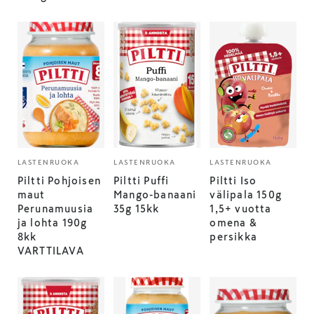
LASTENRUOKA
LASTENRUOKA
LASTENRUOKA
Piltti Pohjoisen
Piltti Puffi
Piltti Iso
maut
Mango-banaani
välipala 150g
Perunamuusia
35g 15kk
1,5+ vuotta
ja lohta 190g
omena &
8kk
persikka
VARTTILAVA