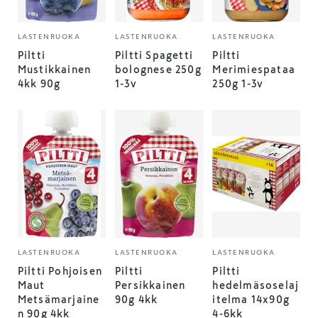
LASTENRUOKA
LASTENRUOKA
LASTENRUOKA
Piltti
Piltti Spagetti
Piltti
Mustikkainen
bolognese 250g
Merimiespataa
4kk 90g
1-3v
250g 1-3v
LASTENRUOKA
LASTENRUOKA
LASTENRUOKA
Piltti Pohjoisen
Piltti
Piltti
Maut
Persikkainen
hedelmäsoselaj
Metsämarjaine
90g 4kk
itelma 14x90g
n 90g 4kk
4-6kk