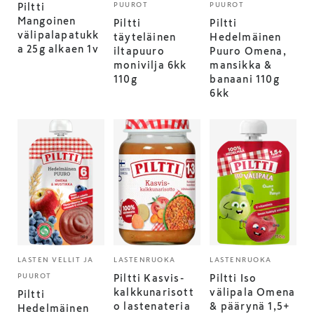
PUUROT
PUUROT
Piltti
Mangoinen
Piltti
Piltti
välipalapatukk
täyteläinen
Hedelmäinen
a 25g alkaen 1v
iltapuuro
Puuro Omena,
monivilja 6kk
mansikka &
110g
banaani 110g
6kk
LASTEN VELLIT JA
LASTENRUOKA
LASTENRUOKA
PUUROT
Piltti Kasvis-
Piltti Iso
kalkkunarisott
välipala Omena
Piltti
o lastenateria
& päärynä 1,5+
Hedelmäinen