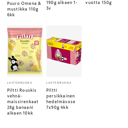
190g alkaen 1-
vuotta 150g
Puuro Omena &
3v
mustikka 110g
6kk
LASTENRUOKA
LASTENRUOKA
Piltti Rouskis
Piltti
vehnä-
persikkainen
maissirenkaat
hedelmäsose
28g banaani
7x90g 4kk
alkaen 10kk