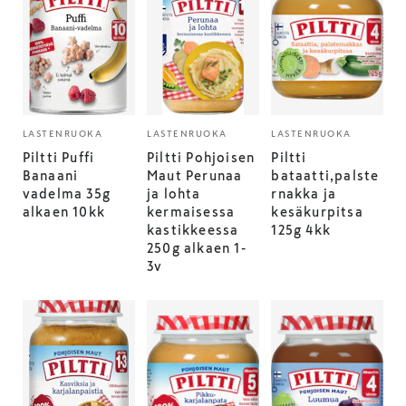
LASTENRUOKA
LASTENRUOKA
LASTENRUOKA
Piltti Puffi
Piltti Pohjoisen
Piltti
Banaani
Maut Perunaa
bataatti,palste
vadelma 35g
ja lohta
rnakka ja
alkaen 10kk
kermaisessa
kesäkurpitsa
kastikkeessa
125g 4kk
250g alkaen 1-
3v