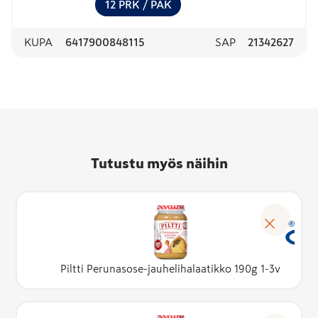
12
PRK
/ PAK
KUPA
6417900848115
SAP
21342627
Tutustu myös näihin
Piltti Perunasose-jauhelihalaatikko 190g 1-3v