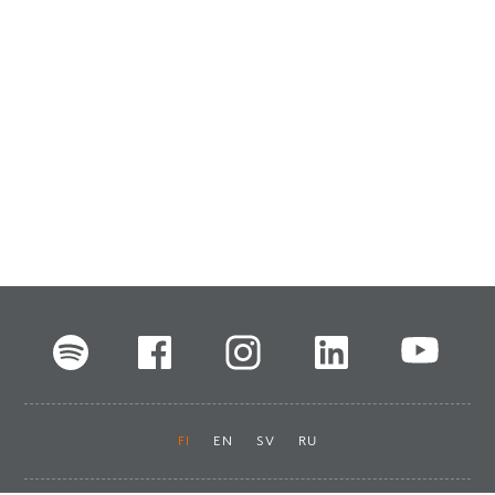
FI
EN
SV
RU