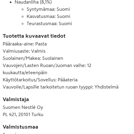
Naudanliha (8,1%)
Syntymämaa: Suomi
Kasvatusmaa: Suomi
Teurastusmaa: Suomi
Tuotetta kuvaavat tiedot
Pääraaka–aine
:
Pasta
Valmiusaste
:
Valmis
Suolainen/Makea
:
Suolainen
Vauvojen/Lasten Ruoan/Juoman vaihe
:
12
kuukautta/eteenpäin
Käyttötarkoitus/Sovellus
:
Pääateria
Vauvoile/Lapsille tarkoitetun ruoan tyyppi
:
Yhdistelmä
Valmistaja
Suomen Nestlé Oy
PL 421, 20101 Turku
Valmistusmaa