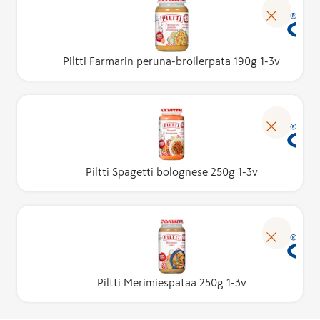
Piltti Farmarin peruna-broilerpata 190g 1-3v
Piltti Spagetti bolognese 250g 1-3v
Piltti Merimiespataa 250g 1-3v