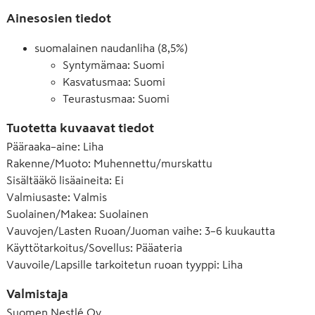
Vastuullisuus on meille tärkeää ja olemme ylpeitä Turun las
lasipurkkituotteemme valmistetaan Turun lastenruokatehtaal
Ainesosien tiedot
Tehtaaltamme ei toimiteta lainkaan jätettä kaatopaikalle. Lue 
suomalainen naudanliha (8,5%)
Tuotekehityksemme on jatkuvaa ja tuotteen koostumusta voi
Syntymämaa: Suomi
ainesosaluettelon pakkauksesta aina ennen ruoan tarjoamist
Kasvatusmaa: Suomi
Teurastusmaa: Suomi
Tuotetta kuvaavat tiedot
Pääraaka–aine
:
Liha
Rakenne/Muoto
:
Muhennettu/murskattu
Sisältääkö lisäaineita
:
Ei
Valmiusaste
:
Valmis
Suolainen/Makea
:
Suolainen
Vauvojen/Lasten Ruoan/Juoman vaihe
:
3–6 kuukautta
Käyttötarkoitus/Sovellus
:
Pääateria
Vauvoile/Lapsille tarkoitetun ruoan tyyppi
:
Liha
Valmistaja
Suomen Nestlé Oy