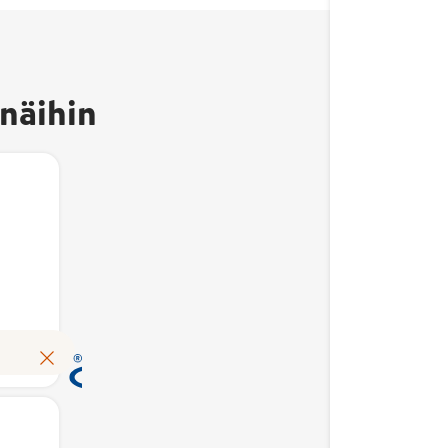
Avainlippu-merkki
kertoo, että tuote on
näihin
valmistettu Suomessa
ja sen
kotimaisuusaste on
vähintään 50 %.
Kotimaisuusaste
kuvaa suomalaisten
kustannusten osuutta
tuotteen
erkki
omakustannusarvosta.
tuote on
Avainlippu auttaa
Suomessa
Lue lisää
tunnistamaan
suomalaisen työn
ste on
tuloksen ja tukemaan
 %.
kotimaista
ste