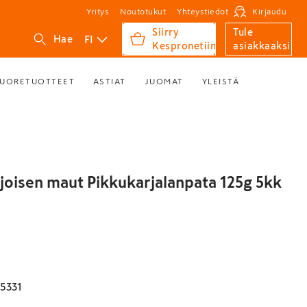
Yritys
Noutotukut
Yhteystiedot
Kirjaudu
Siirry
Tule
FI
Hae
Kespronetiin
asiakkaaksi
UORETUOTTEET
ASTIAT
JUOMAT
YLEISTÄ
ohjoisen maut Pikkukarjalanpata 125g 5kk
5331