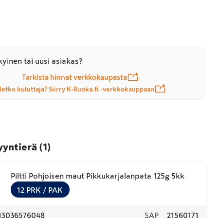
yinen tai uusi asiakas?
Tarkista hinnat verkkokaupasta
letko kuluttaja? Siirry K-Ruoka.fi -verkkokauppaan
yyntierä
(
1
)
Piltti Pohjoisen maut Pikkukarjalanpata 125g 5kk
12
PRK
/ PAK
13036576048
SAP
21560171