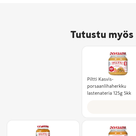
Tutustu myös 
Piltti Kasvis-
porsaanlihaherkku
Avainlippu-m
lastenateria 125g 5kk
kertoo, että 
valmistettu 
ja sen
kotimaisuusa
vähintään 50
Kotimaisuusa