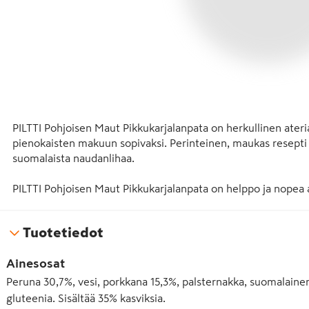
PILTTI Pohjoisen Maut Pikkukarjalanpata on herkullinen ateria,
pienokaisten makuun sopivaksi. Perinteinen, maukas resepti s
suomalaista naudanlihaa.

PILTTI Pohjoisen Maut Pikkukarjalanpata on helppo ja nopea at
ateriassa on vain vähän kovaa rasvaa. Suosittelemme, että tar
tai tuoreita kasviksia, esim. kurkkua, tomaattia, porkkanaa, ku
Tuotetiedot
lisää kasviksia saat myös 4kk PILTTI purkkien kasvisvalikoimas
Ainesosat
PILTTI lastenruokien reseptit kehitetään eri ikäryhmien ravit
suomalaisten ravitsemussuositusten ja säännösten mukaan.

Peruna 30,7%, vesi, porkkana 15,3%, palsternakka, suomalainen na
gluteenia. Sisältää 35% kasviksia.