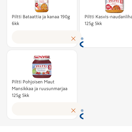
kuvaa suomal
kustannusten
tuotteen
Piltti Bataattia ja kanaa 190g
Piltti Kasvis-naudanlih
6kk
125g 5kk
omakustannus
Avainlippu-m
Avainlippu au
kertoo, että 
tunnistamaa
valmistettu 
suomalaisen 
ja sen
tuloksen ja 
kotimaisuusa
kotimaista
vähintään 50
työllisyyttä. 
Kotimaisuusa
käyttöoikeud
kuvaa suomal
myöntää hak
kustannusten
Piltti Pohjoisen Maut
perusteella a
tuotteen
Mansikkaa ja ruusunmarjaa
asiantuntijoi
125g 5kk
omakustannus
puolueeton
Avainlippu au
Avainlippu-m
tunnistamaa
toimikunta.
suomalaisen 
tuloksen ja 
kotimaista