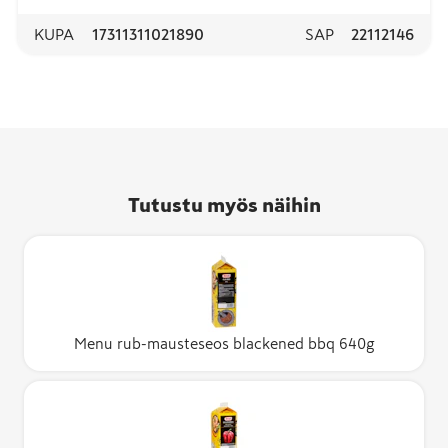
KUPA
17311311021890
SAP
22112146
Tutustu myös näihin
Menu rub-mausteseos blackened bbq 640g