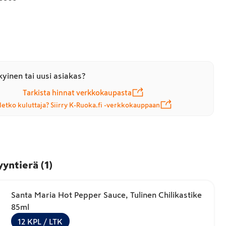
yinen tai uusi asiakas?
Tarkista hinnat verkkokaupasta
letko kuluttaja? Siirry K-Ruoka.fi -verkkokauppaan
yyntierä
(
1
)
Santa Maria Hot Pepper Sauce, Tulinen Chilikastike
85ml
12
KPL
/ LTK