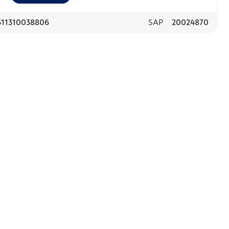
311310038806
SAP
20024870