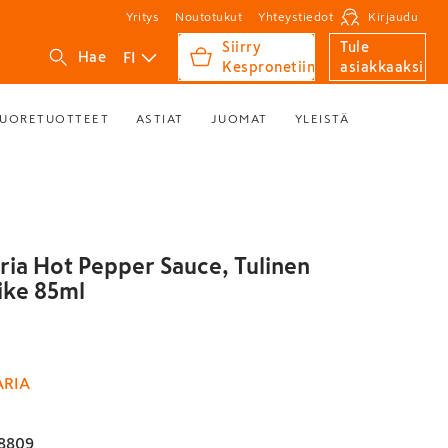
Yritys
Noutotukut
Yhteystiedot
Kirjaudu
Siirry
Tule
FI
Hae
Kespronetiin
asiakkaaksi
UORETUOTTEET
ASTIAT
JUOMAT
YLEISTÄ
ria Hot Pepper Sauce, Tulinen
tike 85ml
ARIA
8809