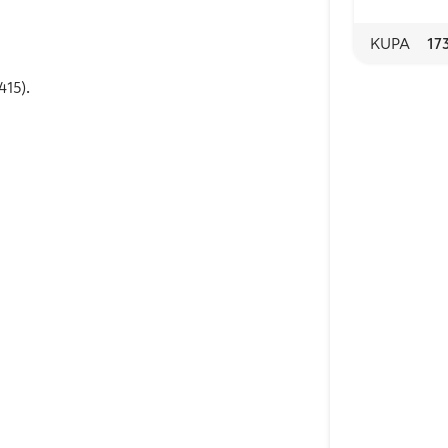
KUPA
17
415).