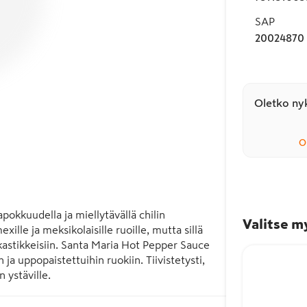
SAP
20024870
Oletko nyk
O
okkuudella ja miellytävällä chilin 
Valitse m
lle ja meksikolaisille ruoille, mutta sillä 
 kastikkeisiin. Santa Maria Hot Pepper Sauce 
ja uppopaistettuihin ruokiin. Tiivistetysti, 
 ystäville.