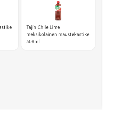
stike
Tajín Chile Lime
meksikolainen maustekastike
308ml