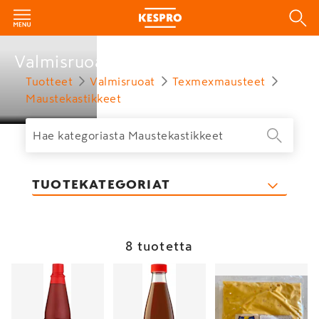
Valmisruoat
Tuotteet
Valmisruoat
Texmexmausteet
Maustekastikkeet
TUOTEKATEGORIAT
8 tuotetta