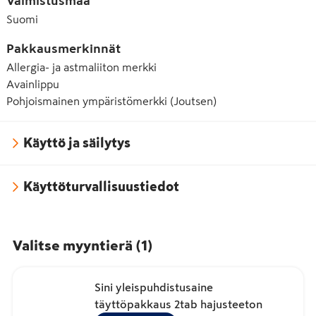
Valmistusmaa
Suomi
Pakkausmerkinnät
Allergia- ja astmaliiton merkki
Avainlippu
Pohjoismainen ympäristömerkki (Joutsen)
Käyttö ja säilytys
Käyttöturvallisuustiedot
Valitse myyntierä
(
1
)
Sini yleispuhdistusaine
täyttöpakkaus 2tab hajusteeton