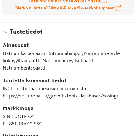
Tarkista hinnat verkkokaupasta
Oletko kuluttaja? Siirry K-Ruoka.fi -verkkokauppaan
Tuotetiedot
Ainesosat
Natriumkarbonaatti ; Sitruunahappo ; Natriummetyyli-
kokoyylitauraatti ; Natriumlauryylisulfaatti ;
Natriumbentsoaatti
Tuotetta kuvaavat tiedot
INCI
:
Lisätietoa ainesosien inci-nimistä:
https://ec.Europa.Eu/growth/tools-databases/cosing/
Markkinoija
SINITUOTE OY
PL 881, 00019 SSC