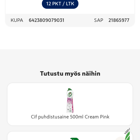
12
PKT
/ LTK
KUPA
6423809079031
SAP
21865977
Tutustu myös näihin
Cif puhdistusaine 500ml Cream Pink