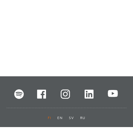
FI
EN
SV
RU