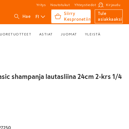
Yritys
Noutotukut
Yhteystiedot
Kirjaudu
Siirry
Tule
FI
Hae
Kespronetiin
asiakkaaksi
UORETUOTTEET
ASTIAT
JUOMAT
YLEISTÄ
asic shampanja lautasliina 24cm 2-krs 1/4
27250