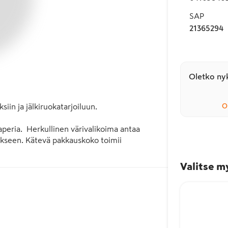
SAP
21365294
Oletko nyk
iin ja jälkiruokatarjoiluun. 

O
eria.  Herkullinen värivalikoima antaa 
kseen. Kätevä pakkauskoko toimii 
Valitse m
ettävissä koko tuotantoketjun osalta. Oikea 
en määrää. Liinat on valmistettu 
 joka on myös pehmeä ja miellyttävä käyttää. 