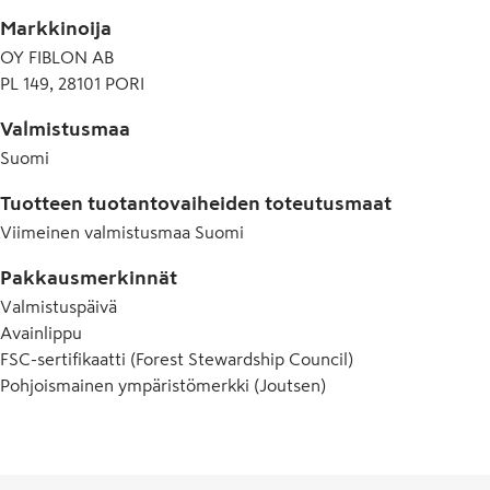
Liinat valmistetaan Suomessa.

Markkinoija
Käytön jälkeen liinat laitetaan biojätteisiin, muovikääre muo
OY FIBLON AB
kartonkikeräykseen.
PL 149, 28101 PORI
Valmistusmaa
Suomi
Tuotteen tuotantovaiheiden toteutusmaat
Viimeinen valmistusmaa
Suomi
Pakkausmerkinnät
Valmistuspäivä
Avainlippu
Pohjo
FSC-sertifikaatti (Forest Stewardship Council)
ympäri
Pohjoismainen ympäristömerkki (Joutsen)
Jouts
myönn
tuottei
täyttä