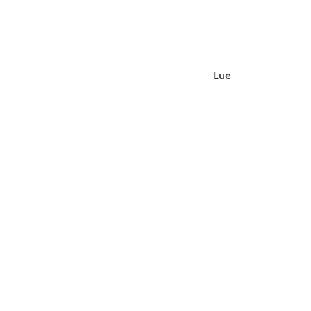
hallin
Ympär
Suomi
Lue lisää
Pikalinkit