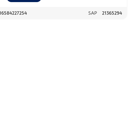
16584227254
SAP
21365294