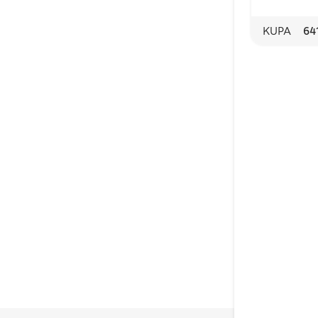
KUPA
64
vinkierrätykseen ja pakkauslaatikko 
ismainen
stömerkki eli
enmerkki
etään
lle, jotka
vät