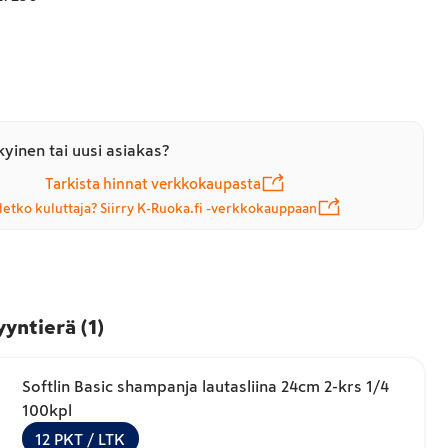
yinen tai uusi asiakas?
Tarkista hinnat verkkokaupasta
letko kuluttaja? Siirry K-Ruoka.fi -verkkokauppaan
yyntierä
(
1
)
Softlin Basic shampanja lautasliina 24cm 2-krs 1/4
100kpl
12
PKT
/ LTK