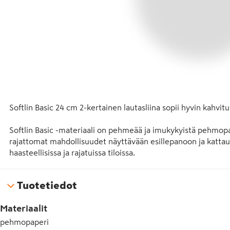
Softlin Basic 24 cm 2-kertainen lautasliina sopii hyvin kahvituks
Softlin Basic -materiaali on pehmeää ja imukykyistä pehmopap
rajattomat mahdollisuudet näyttävään esillepanoon ja kattau
haasteellisissa ja rajatuissa tiloissa. 

Softlin valikoiman liinat ovat turvallisia käyttää ja ovat jäljit
Tuotetiedot
tuote oikeassa käytössä auttaa vähentämään hävikkiä ja jätte
laadukkaasta elintarvikekäytössä turvallisesta materiaalista,
Materiaalit
Tuotteesta ei irtoa haitallisia väri- tai kuituaineita.

pehmopaperi