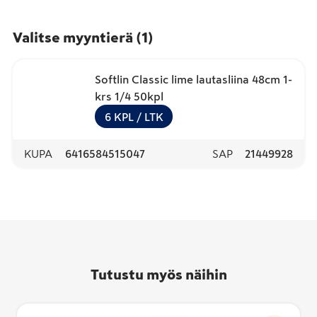
Valitse myyntierä
(
1
)
Softlin Classic lime lautasliina 48cm 1-
krs 1/4 50kpl
6
KPL
/ LTK
KUPA
6416584515047
SAP
21449928
Tutustu myös näihin