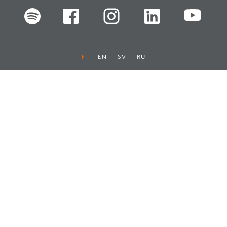
FI
EN
SV
RU
Pikalinkit
Oiva-raportit
Laskut ja maksut
Ota yhteyttä
Anna palautetta
Tukku
Usein kysyttyä
Haluan asiakkaaksi
Käyttöturvatiedotteet
Tilaa uutiskirje