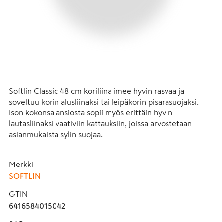
Softlin Classic 48 cm koriliina imee hyvin rasvaa ja 
soveltuu korin alusliinaksi tai leipäkorin pisarasuojaksi. 
Ison kokonsa ansiosta sopii myös erittäin hyvin 
lautasliinaksi vaativiin kattauksiin, joissa arvostetaan 
asianmukaista sylin suojaa. 

Koriliina parantaa hygieniaa ja tekee esillelaitosta nopeaa 
Merkki
ja vaivatonta. Tarjottavien päällä koriliina toimii myös 
SOFTLIN
asianmukaisena pisarasuojana. Monikäyttöinen koriliina 
soveltuu niin aamiaispöydän leipien esillelaittoon, pöytiin 
GTIN
tarjoiltavien leivonnaisten alle kuin buffet-kattauksiin.

6416584015042
Softlin Classic materiaali on hyvin imukykyinen sekä 