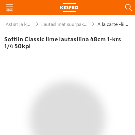
Astiat ja kattaus
Lautasliinat suurpakkaukset
A la carte -liinat
Softlin Classic lime lautasliina 48cm 1-krs
1/4 50kpl