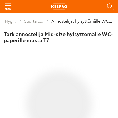
Hygienia ja siivous
Suurtalouksien WC-paperit
Annostelijat hylsyttömälle WC-paperille
Tork annostelija Mid-size hylsyttömälle WC-
paperille musta T7