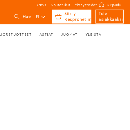
Yritys
Noutotukut
Yhteystiedot
Kirjaudu
Siirry
Tule
FI
Hae
Kespronetiin
asiakkaaksi
UORETUOTTEET
ASTIAT
JUOMAT
YLEISTÄ