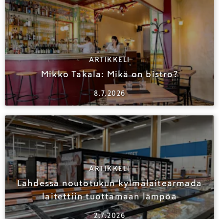
ARTIKKELI
Mikko Takala: Mikä on bistro?
8.7.2026
ARTIKKELI
Lahdessa noutotukun kylmälaitearmada
laitettiin tuottamaan lämpöä
2.7.2026