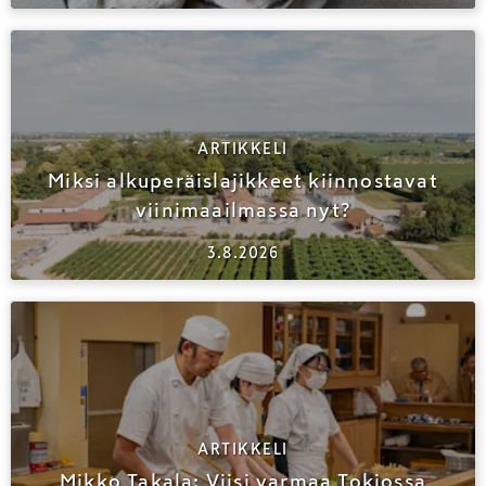
ARTIKKELI
Miksi alkuperäislajikkeet kiinnostavat
viinimaailmassa nyt?
3.8.2026
ARTIKKELI
Mikko Takala: Viisi varmaa Tokiossa