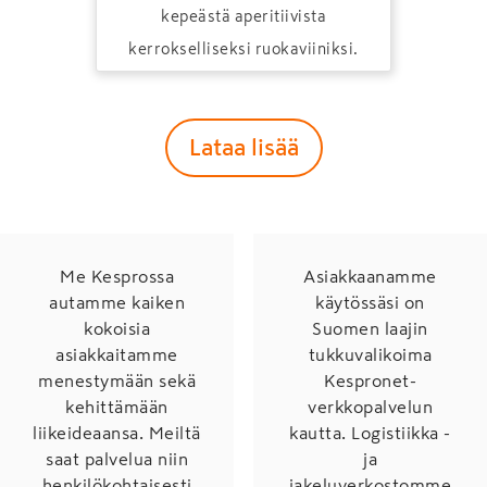
kepeästä aperitiivista
kerrokselliseksi ruokaviiniksi.
Lataa lisää
Me Kesprossa
Asiakkaanamme
autamme kaiken
käytössäsi on
kokoisia
Suomen laajin
asiakkaitamme
tukkuvalikoima
menestymään sekä
Kespronet-
kehittämään
verkkopalvelun
liikeideaansa. Meiltä
kautta. Logistiikka -
saat palvelua niin
ja
henkilökohtaisesti
jakeluverkostomme