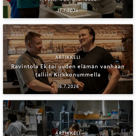
17.7.2026
ARTIKKELI
Ravintola Ek toi uuden elämän vanhaan
talliin Kirkkonummella
16.7.2026
ARTIKKELI