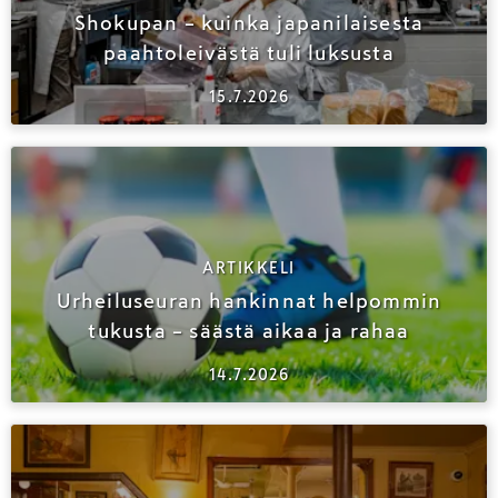
Shokupan – kuinka japanilaisesta
paahtoleivästä tuli luksusta
15.7.2026
ARTIKKELI
Urheiluseuran hankinnat helpommin
tukusta – säästä aikaa ja rahaa
14.7.2026