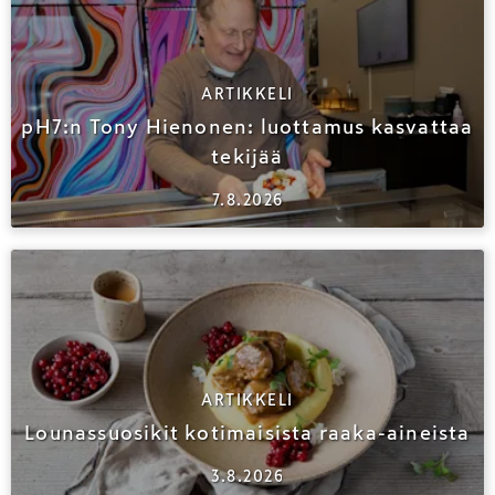
ARTIKKELI
pH7:n Tony Hienonen: luottamus kasvattaa
tekijää
7.8.2026
ARTIKKELI
Lounassuosikit kotimaisista raaka-aineista
3.8.2026