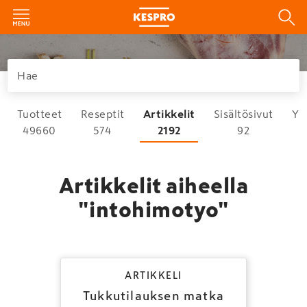
Tuotteet
Reseptit
Artikkelit
Sisältösivut
Yh
49660
574
2192
92
Artikkelit aiheella
"intohimotyo"
ARTIKKELI
Tukkutilauksen matka