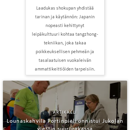
Laadukas shokupan yhdistää
tarinan ja käytännön: Japanin
nopeasti kehittynyt
leipäkulttuuri kohtaa tangzhong-
tekniikan, joka takaa
poikkeuksellisen pehmeän ja
tasalaatuisen vuokaleivän
ammattikeittiöiden tarpeisiin.
ARTIKKELI
Lounaskahvila Portinpieli onnistui Jukolan
viestin suururakassa