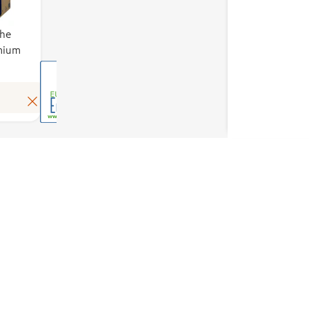
täyttää tiukat
ympäristö-,
yhe
turvallisuus- ja
mium
laatuvaatimukset.
Merkin kriteereissä
toistuvia teemoja
Lue lisää
ovat muun muassa
energiatehokkuus,
kemikaaliturvallisuus
ja kestävästi
tuotetut raaka-
aineet. Suomessa
merkkiä hallinnoi
Ympäristömerkintä
Suomi Oy.