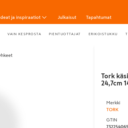
Ideat ja inspiraatiot
Julkaisut
Tapahtumat
VAIN KESPROSTA
PIENTUOTTAJAT
ERIKOISTUKKU
T
yhkeet
Tork käs
24,7cm 
Merkki
TORK
GTIN
73225406