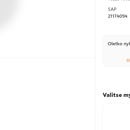
SAP
21174094
Oletko nyk
O
Valitse m