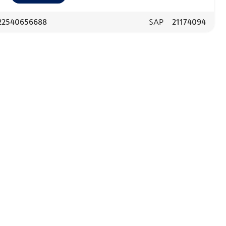
22540656688
SAP
21174094