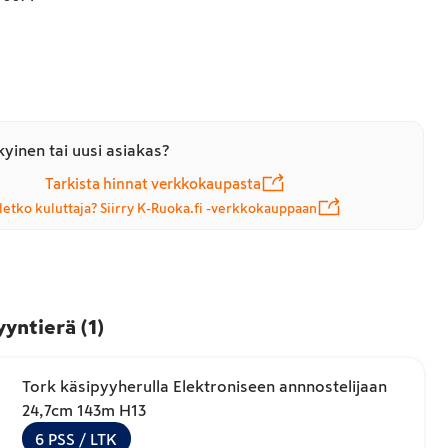
yinen tai uusi asiakas?
Tarkista hinnat verkkokaupasta
letko kuluttaja? Siirry K-Ruoka.fi -verkkokauppaan
yyntierä
(
1
)
Tork käsipyyherulla Elektroniseen annnostelijaan
24,7cm 143m H13
6
PSS
/ LTK