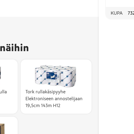
KUPA
73
näihin
ulla
Tork rullakäsipyyhe
Elektroniseen annostelijaan
19,5cm 143m H12
EU-ympäristömerkki
voidaan myöntää
tuotteelle, jonka
koko elinkaari