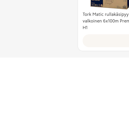
Tork Matic rullakäsipy
valkoinen 6x100m Pre
H1