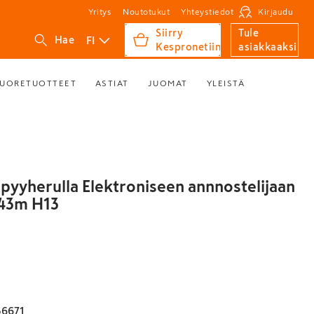
Yritys
Noutotukut
Yhteystiedot
Kirjaudu
Siirry
Tule
FI
Hae
Kespronetiin
asiakkaaksi
UORETUOTTEET
ASTIAT
JUOMAT
YLEISTÄ
ipyyherulla Elektroniseen annnostelijaan
143m H13
56671