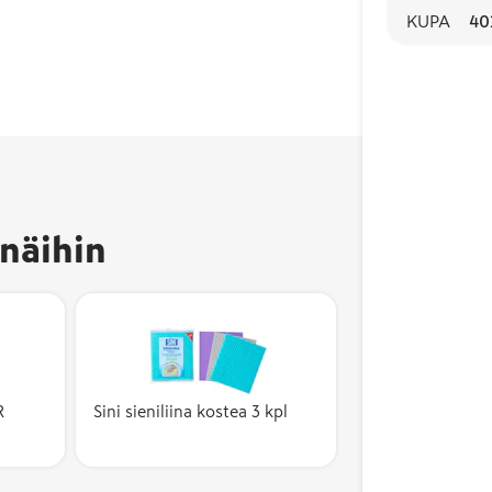
KUPA
40
näihin
R
Sini sieniliina kostea 3 kpl