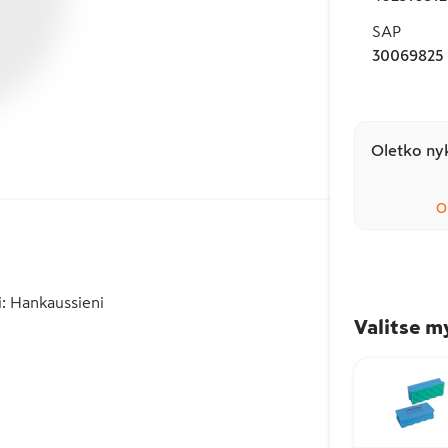
SAP
30069825
Oletko nyk
O
i
:
Hankaussieni
Valitse m