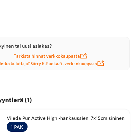
yinen tai uusi asiakas?
Tarkista hinnat verkkokaupasta
letko kuluttaja? Siirry K-Ruoka.fi -verkkokauppaan
yyntierä
(
1
)
Vileda Pur Active High -hankaussieni 7x15cm sininen
1
PAK