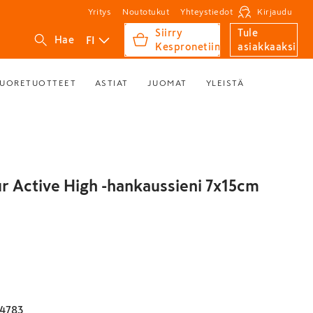
Yritys
Noutotukut
Yhteystiedot
Kirjaudu
Siirry
Tule
FI
Hae
Kespronetiin
asiakkaaksi
UORETUOTTEET
ASTIAT
JUOMAT
YLEISTÄ
ur Active High -hankaussieni 7x15cm
4783